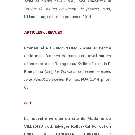
Mme de Genlis (1746-1830). Une éducatrice et
femme de lettres en marge du pouvoir,
Paris,
L’Harmattan, coll. « Historiques », 2014.
ARTICLES et REVUES
Emmanuelle CHARPENTIER,
« Vivre au rythme
de la mer : femmes de marins au travail sur les
côtes nord de la Bretagne au XVIIIe siècle », in F.
Boudjaaba (dir.),
Le Travail et la famille en milieu
rural XVIe-XXIe siècles
, Rennes, PUR, 2014, p. 53-
68.
SITE
La nouvelle version du site de Madame de
VILLEDIEU , éd. Edwiger Keller-Rahbé, est en
ligne à l’adresse suivante :