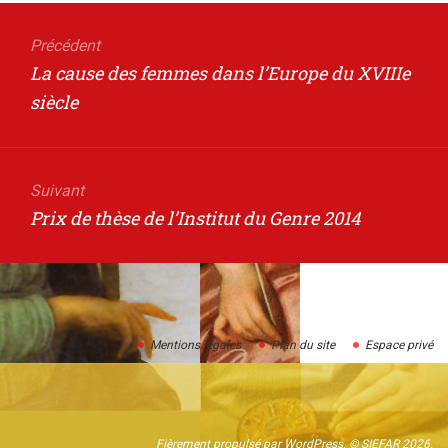
Navigation
de
Précédent
Article
La cause des femmes dans l’Europe du XVIIIe
l’article
précédent
siècle
Suivant
Article
Prix de thèse de l’Institut du Genre 2014
suivant
:
Mentions légales
Plan du site
Espace privé
Fièrement propulsé par WordPress
. © SIEFAR 2026.