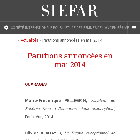
SOCIÉTÉ INTERNATIONALE POUR L'ETUDE DES FEMMES DE L'ANCIEN RÉGIME
>
Actualités
>
Parutions annoncées en mai 2014
Parutions annoncées en
mai 2014
OUVRAGES
Marie-Frédérique PELLEGRIN,
Elisabeth de
Bohême face à Descartes: deux philosophes’
,
Paris, Vrin, 2014.
Olivier DESHAYES
,
Le Destin exceptionnel de