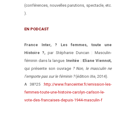
(conférences, nouvelles parutions, spectacle, etc.
).
EN PODCAST
France Inter, ? Les femmes, toute une
Histoire ?,
par Stéphanie Duncan : Masculin-
féminin dans la langue.
Invitée : Eliane Viennot,
qui présente son ouvrage
? Non, le masculin ne
l’emporte pas sur le féminin ?
(édition iXe, 2014).
A 38?25 :
http://www.franceinter.fr/emission-les-
femmes-toute-une-histoire-carolyn-carlson-le-
vote-des-francaises-depuis-1944-masculin-f