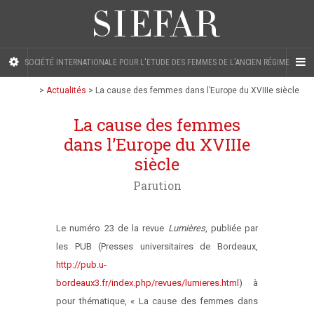
SOCIÉTÉ INTERNATIONALE POUR L'ETUDE DES FEMMES DE L'ANCIEN RÉGIME
>
Actualités
>
La cause des femmes dans l’Europe du XVIIIe siècle
La cause des femmes
dans l’Europe du XVIIIe
siècle
Parution
Le numéro 23 de la revue
Lumières
, publiée par
les PUB (Presses universitaires de Bordeaux,
http://pub.u-
bordeaux3.fr/index.php/revues/lumieres.html
) à
pour thématique, « La cause des femmes dans