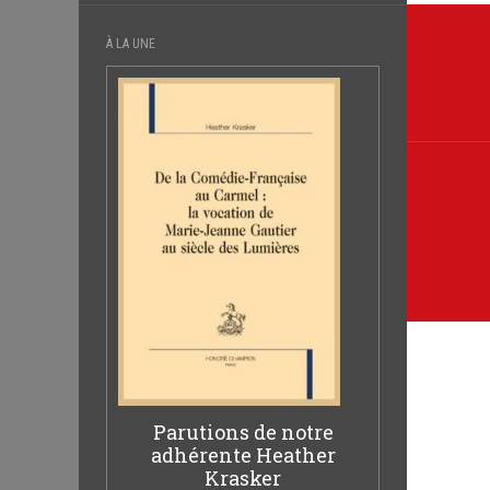
Navi
À LA UNE
de
l’arti
Parutions de notre
adhérente Heather
Krasker