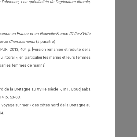
l’absence, Les spécificités de l’agriculture littorale,
ence en France et en Nouvelle-France (XVIe-XVIIIe
 revue
Cheminements
(à paraître).
PUR, 2013, 404 p. [version remaniée et réduite de la
 littoral », en particulier les marins et leurs femmes
i par les femmes de marins]
d de la Bretagne au XVIIIe siècle », in F. Boudjaaba
4, p. 53-68.
en voyage sur mer » des côtes nord de la Bretagne au
54.