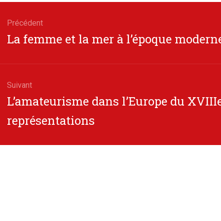
gation
Précédent
Article
La femme et la mer à l’époque modern
cle
précédent
Suivant
Article
L’amateurisme dans l’Europe du XVIIIe 
suivant
représentations
: