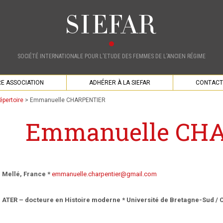
SOCIÉTÉ INTERNATIONALE POUR L'ETUDE DES FEMMES DE L'ANCIEN RÉGIME
E ASSOCIATION
ADHÉRER À LA SIEFAR
CONTACT
épertoire
>
Emmanuelle CHARPENTIER
Emmanuelle CH
Mellé, France *
emmanuelle.charpentier@gmail.com
ATER – docteure en Histoire moderne * Université de Bretagne-Sud / CE