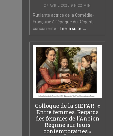
27 AVRIL 2025 9 H 22 MIN
Rutilante actrice de la Comédie-
Française à l’époque du Régent,
concurrente...
Lire la suite →
Colloque de la SIEFAR : «
Entre femmes. Regards
des femmes de l’Ancien
Régime sur leurs
contemporaines »