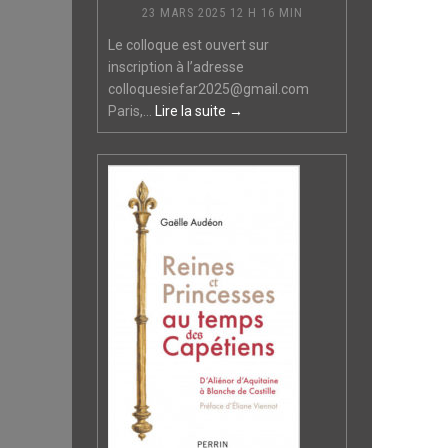
23 MARS 2025 12 H 16 MIN
Le colloque est ouvert sur
inscription à l’adresse
colloquesiefar2025@gmail.com
Paris,...
Lire la suite →