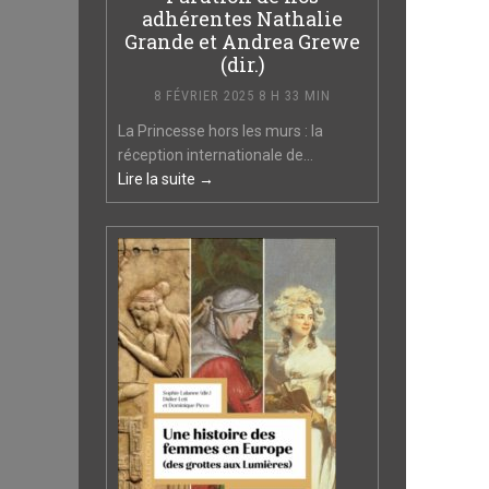
adhérentes Nathalie
Grande et Andrea Grewe
(dir.)
8 FÉVRIER 2025 8 H 33 MIN
La Princesse hors les murs : la
réception internationale de...
Lire la suite →