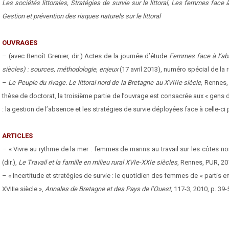
Les sociétés littorales, Stratégies de survie sur le littoral, Les femmes face à 
Gestion et prévention des risques naturels sur le littoral
OUVRAGES
– (avec Benoît Grenier, dir.) Actes de la journée d’étude
Femmes face à l’abs
siècles) : sources, méthodologie, enjeux
(17 avril 2013), numéro spécial de la
–
Le Peuple du rivage. Le littoral nord de la Bretagne au XVIIIe siècle,
Rennes, 
thèse de doctorat, la troisième partie de l’ouvrage est consacrée aux « gens du
: la gestion de l’absence et les stratégies de survie déployées face à celle-c
ARTICLES
– « Vivre au rythme de la mer : femmes de marins au travail sur les côtes nor
(dir.),
Le Travail et la famille en milieu rural XVIe-XXIe siècles
, Rennes, PUR, 201
– « Incertitude et stratégies de survie : le quotidien des femmes de « partis 
XVIIIe siècle »,
Annales de Bretagne et des Pays de l’Ouest
, 117-3, 2010, p. 39-