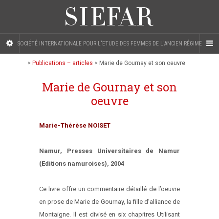
SOCIÉTÉ INTERNATIONALE POUR L'ETUDE DES FEMMES DE L'ANCIEN RÉGIME
>
Publications – articles
>
Marie de Gournay et son oeuvre
Marie de Gournay et son
oeuvre
Marie-Thérèse NOISET
Namur, Presses Universitaires de Namur
(Editions namuroises), 2004
Ce livre offre un commentaire détaillé de l’oeuvre
en prose de Marie de Gournay, la fille d’alliance de
Montaigne. Il est divisé en six chapitres Utilisant