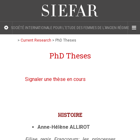
SOCIÉTÉ INTERNATIONALE POUR L'ETUDE DES FEMMES DE L'ANCIEN RÉGIME
>
Current Research
>
PhD Theses
PhD Theses
Signaler une thèse en cours
HISTOIRE
Anne-Hélène ALLIROT
Filiae regis Francorum: les princesses