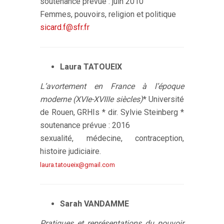
soutenance prévue : juin 2010
Femmes, pouvoirs, religion et politique
sicard.f@sfr.fr
Laura TATOUEIX
L’avortement en France à l’époque
moderne (XVIe-XVIIIe siècles)
* Université
de Rouen, GRHIs * dir. Sylvie Steinberg *
soutenance prévue : 2016
sexualité, médecine, contraception,
histoire judiciaire.
laura.tatoueix@gmail.com
Sarah VANDAMME
Pratiques et représentations du pouvoir