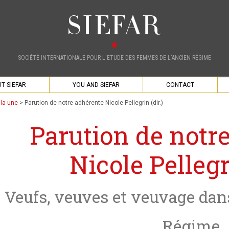
SOCIÉTÉ INTERNATIONALE POUR L'ETUDE DES FEMMES DE L'ANCIEN RÉGIME
T SIEFAR
YOU AND SIEFAR
CONTACT
 la une
>
Parution de notre adhérente Nicole Pellegrin (dir.)
Parution de notr
Nicole Pellegri
Veufs, veuves et veuvage dan
Régime