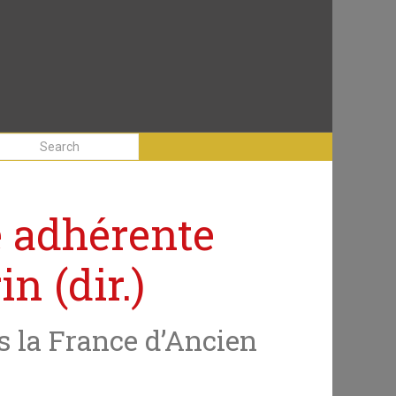
e adhérente
n (dir.)
s la France d’Ancien