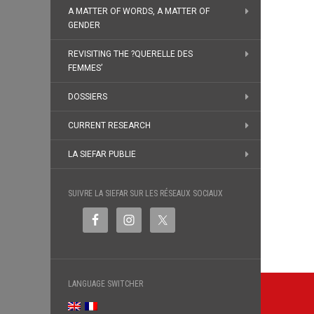
A MATTER OF WORDS, A MATTER OF
GENDER
REVISITING THE ?QUERELLE DES
FEMMES’
DOSSIERS
CURRENT RESEARCH
LA SIEFAR PUBLIE
SUIVRE LA SIEFAR SUR LES RÉSEAUX SOCIAUX
Post
LANGUAGE SWITCHER
navi