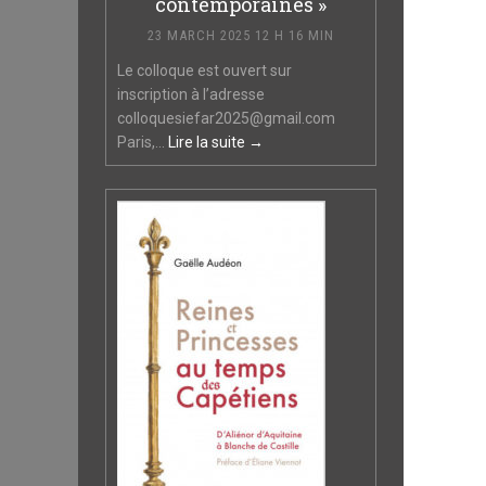
contemporaines »
23 MARCH 2025 12 H 16 MIN
Le colloque est ouvert sur
inscription à l’adresse
colloquesiefar2025@gmail.com
Paris,...
Lire la suite →