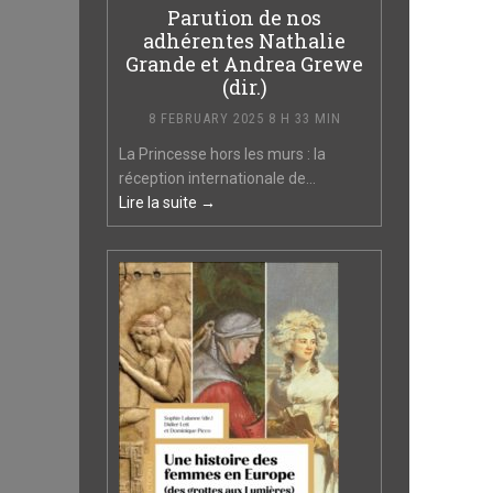
Parution de nos
adhérentes Nathalie
Grande et Andrea Grewe
(dir.)
8 FEBRUARY 2025 8 H 33 MIN
La Princesse hors les murs : la
réception internationale de...
Lire la suite →