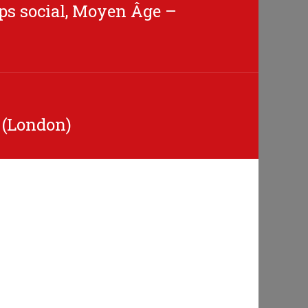
orps social, Moyen Âge –
 (London)