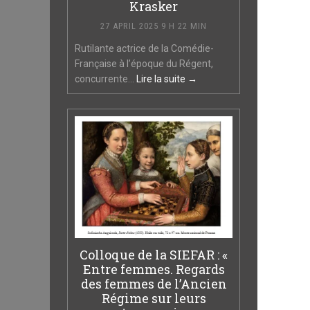
Krasker
27 APRIL 2025 9 H 22 MIN
Rutilante actrice de la Comédie-
Française à l’époque du Régent,
concurrente...
Lire la suite →
Colloque de la SIEFAR : «
Entre femmes. Regards
des femmes de l’Ancien
Régime sur leurs