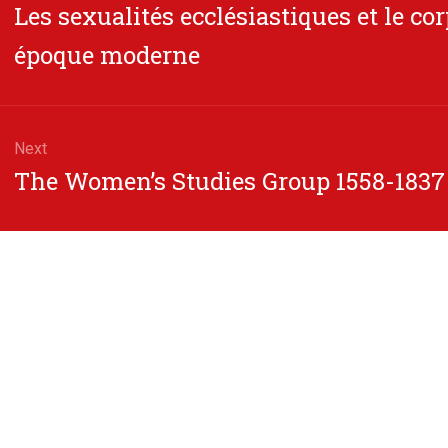
Previous
Les sexualités ecclésiastiques et le c
post:
époque moderne
Next
Next
The Women’s Studies Group 1558-1837
post: