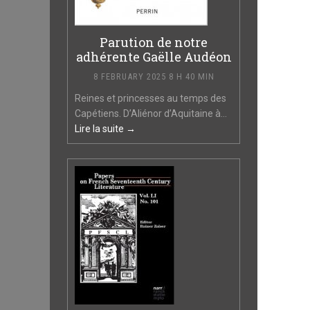
Parution de notre
adhérente Gaëlle Audéon
8 FEBRUARY 2025 8 H 40 MIN
Reines et princesses au temps des
Capétiens. D’Aliénor d’Aquitaine à...
Lire la suite →