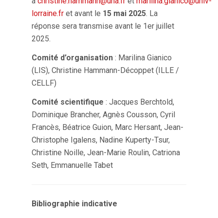
à
christine.hammann@uha.fr
et
marilina.gianico@univ-
lorraine.fr
et avant le
15 mai 2025
. La
réponse sera transmise avant le 1er juillet
2025.
Comité d’organisation
: Marilina Gianico
(LIS), Christine Hammann-Décoppet (ILLE /
CELLF)
Comité scientifique
: Jacques Berchtold,
Dominique Brancher, Agnès Cousson, Cyril
Francès, Béatrice Guion, Marc Hersant, Jean-
Christophe Igalens, Nadine Kuperty-Tsur,
Christine Noille, Jean-Marie Roulin, Catriona
Seth, Emmanuelle Tabet
Bibliographie indicative