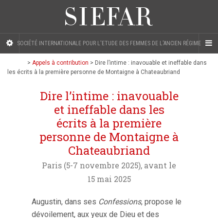
SOCIÉTÉ INTERNATIONALE POUR L'ETUDE DES FEMMES DE L'ANCIEN RÉGIME
>
Appels à contribution
>
Dire l’intime : inavouable et ineffable dans
les écrits à la première personne de Montaigne à Chateaubriand
Dire l’intime : inavouable
et ineffable dans les
écrits à la première
personne de Montaigne à
Chateaubriand
Paris (5-7 novembre 2025), avant le
15 mai 2025
Augustin, dans ses
Confessions
, propose le
dévoilement, aux yeux de Dieu et des