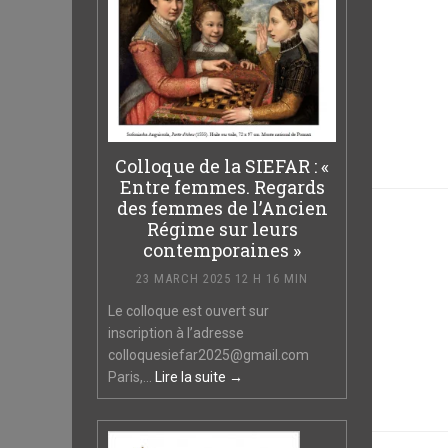
Colloque de la SIEFAR : «
Entre femmes. Regards
des femmes de l’Ancien
Régime sur leurs
contemporaines »
23 MARCH 2025 12 H 16 MIN
Le colloque est ouvert sur
inscription à l’adresse
colloquesiefar2025@gmail.com
Paris,...
Lire la suite →