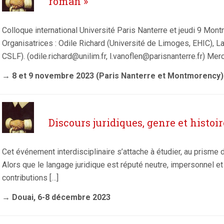
roman »
Colloque international Université Paris Nanterre et jeudi 9 
Organisatrices : Odile Richard (Université de Limoges, EHIC), L
CSLF). (odile.richard@unilim.fr, l.vanoflen@parisnanterre.fr) Merc
→ 8 et 9 novembre 2023 (Paris Nanterre et Montmorency)
Discours juridiques, genre et histoir
Cet événement interdisciplinaire s’attache à étudier, au prisme d
Alors que le langage juridique est réputé neutre, impersonnel e
contributions […]
→ Douai, 6-8 décembre 2023