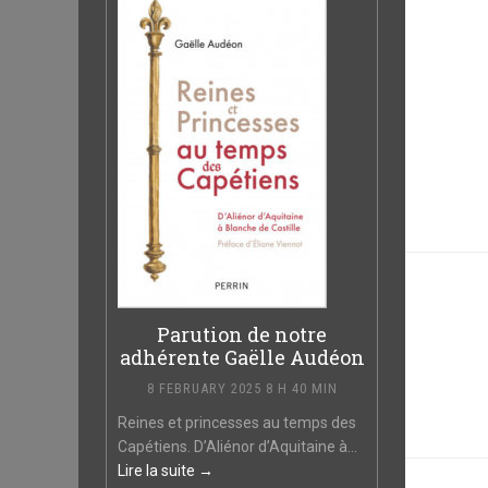
Parution de notre
adhérente Gaëlle Audéon
8 FEBRUARY 2025 8 H 40 MIN
Reines et princesses au temps des
Capétiens. D’Aliénor d’Aquitaine à...
Lire la suite →