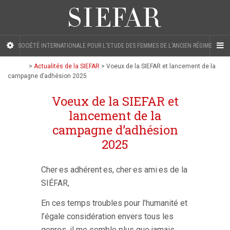
SOCIÉTÉ INTERNATIONALE POUR L'ETUDE DES FEMMES DE L'ANCIEN RÉGIME
>
Actualités de la SIEFAR
>
Voeux de la SIEFAR et lancement de la
campagne d’adhésion 2025
Voeux de la SIEFAR et
lancement de la
campagne d’adhésion
2025
Cher·es adhérent·es, cher·es ami·es de la
SIÉFAR,
En ces temps troubles pour l’humanité et
l’égale considération envers tous les
genres, il me semble plus que jamais