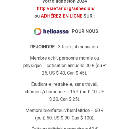
votre adhésion 2024
:
http://siefar.org/adhesion/
ou
ADHÉREZ EN LIGNE
SUR :
POUR NOUS
REJOINDRE :
3 tarifs, 4 monnaies.
Membre actif, personne morale ou
physique = cotisation annuelle 30 € (ou £
25, US $ 40, Can $ 45).
Étudiant-e, retraité-e, sans travail,
chômeur/chômeuse = 15 € (ou £ 10, US
$ 20, Can $ 25).
Membre bienfaiteur/bienfaitrice = 60 €
(ou £ 50, US $ 90, Can $ 100).