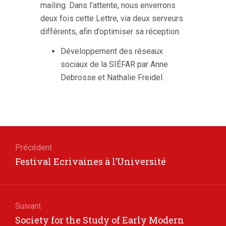
mailing. Dans l’attente, nous enverrons
deux fois cette Lettre, via deux serveurs
différents, afin d’optimiser sa réception.
Développement des réseaux
sociaux de la SIÉFAR par Anne
Debrosse et Nathalie Freidel.
Navigation
de
Précédent
Article
Festival Ecrivaines à l’Université
l’article
précédent
Suivant
Article
Society for the Study of Early Modern