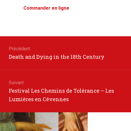
Commander en ligne
Navigation
de
Précédent
Article
Death and Dying in the 18th Century
l’article
précédent
Suivant
Article
Festival Les Chemins de Tolérance – Les
suivant
Lumières en Cévennes
: