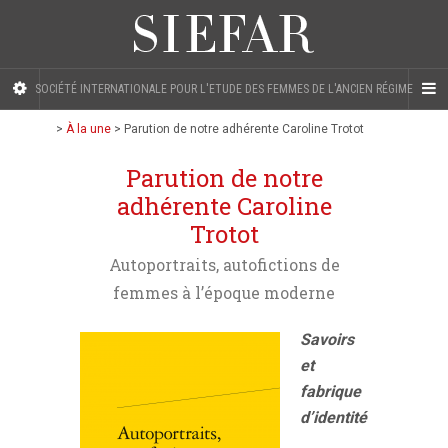
SOCIÉTÉ INTERNATIONALE POUR L'ETUDE DES FEMMES DE L'ANCIEN RÉGIME
>
À la une
>
Parution de notre adhérente Caroline Trotot
Parution de notre
adhérente Caroline
Trotot
Autoportraits, autofictions de
femmes à l’époque moderne
Savoirs
et
fabrique
d’identité