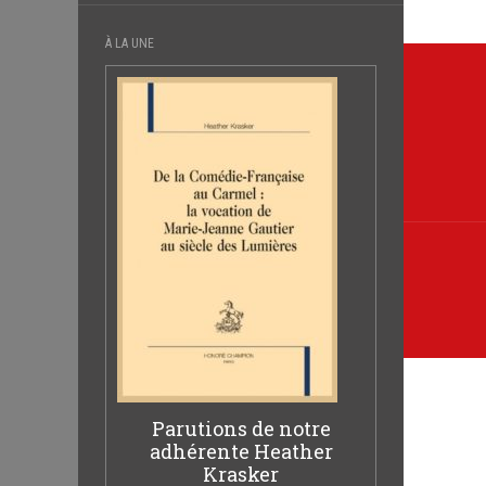
À LA UNE
Navi
de
l’arti
Parutions de notre
adhérente Heather
Krasker