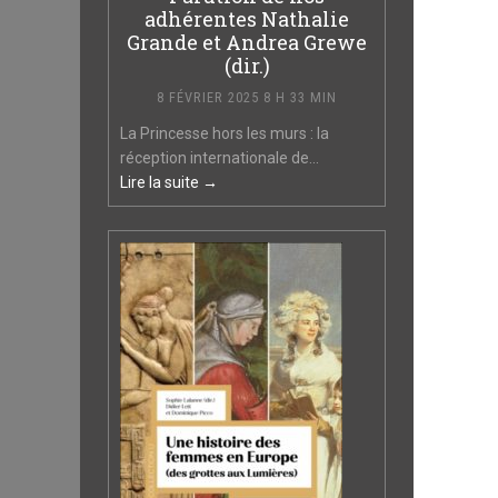
adhérentes Nathalie
Grande et Andrea Grewe
(dir.)
8 FÉVRIER 2025 8 H 33 MIN
La Princesse hors les murs : la
réception internationale de...
Lire la suite →