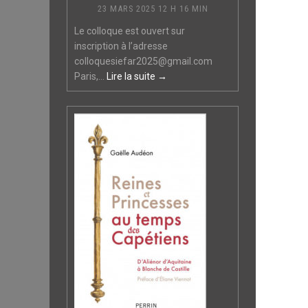
23 MARS 2025 12 H 16 MIN
Le colloque est ouvert sur
inscription à l’adresse
colloquesiefar2025@gmail.com
Paris,...
Lire la suite →