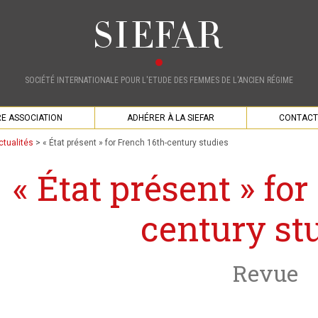
SOCIÉTÉ INTERNATIONALE POUR L'ETUDE DES FEMMES DE L'ANCIEN RÉGIME
E ASSOCIATION
ADHÉRER À LA SIEFAR
CONTACT
ctualités
>
« État présent » for French 16th-century studies
« État présent » fo
century st
Revue