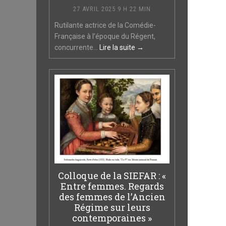
27 AVRIL 2025 9 H 22 MIN
Rutilante actrice de la Comédie-
Française à l’époque du Régent,
concurrente...
Lire la suite →
Colloque de la SIEFAR : «
Entre femmes. Regards
des femmes de l’Ancien
Régime sur leurs
contemporaines »