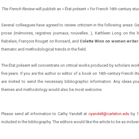
The French Review
will publish an « État présent » for French 16th-century stu
Several colleagues have agreed to review criticism in the following areas
prose (mémoires, registres journaux, nouvelles…), Kathleen Long on the l
Rabelais, François Rouget on Ronsard, and
Colette Winn on women writer
thematic and methodological trends in the field.
The État présent will concentrate on critical works produced by scholars wor
five years. If you are the author or editor of a book on 16th-century French lit
are invited to send the necessary bibliographic information. Any ideas y
themes and methodology would also be most welcome.
Please send all information to Cathy Yandell at
cyandell@carleton.edu
by 15
included in the bibliography. The editors would like the article to be as inclu