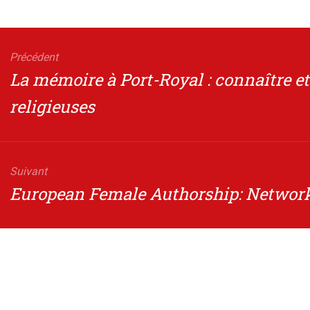
gation
Précédent
Article
La mémoire à Port-Royal : connaître et
cle
précédent
religieuses
Suivant
Article
European Female Authorship: Network
suivant
: