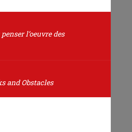
 penser l’oeuvre des
s and Obstacles