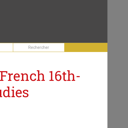
r French 16th-
udies