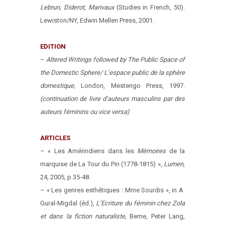
Lebrun, Diderot, Marivaux
(Studies in French, 50).
Lewiston/NY, Edwin Mellen Press, 2001.
EDITION
–
Altered Writings followed by The Public Space of
the Domestic Sphere/ L’espace public de la sphère
domestique,
London, Mestengo Press, 1997.
(continuation de livre d’auteurs masculins par des
auteurs féminins ou vice versa)
ARTICLES
– « Les Amérindiens dans les
Mémoires
de la
marquise de La Tour du Pin (1778-1815) »,
Lumen
,
24, 2005, p.35-48.
– « Les genres esthétiques : Mme Sourdis », in A.
Gural-Migdal (éd.),
L’Ecriture du féminin chez Zola
et dans la fiction naturaliste,
Berne, Peter Lang,