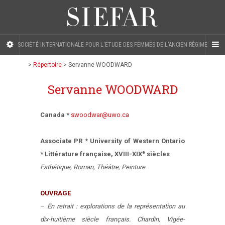
SOCIÉTÉ INTERNATIONALE POUR L'ETUDE DES FEMMES DE L'ANCIEN RÉGIME
>
Répertoire
>
Servanne WOODWARD
Servanne WOODWARD
Canada *
swoodwar@uwo.ca
Associate PR * University of Western Ontario
e
* Littérature française, XVIII-XIX
siècles
Esthétique, Roman, Théâtre, Peinture
OUVRAGE
–
En retrait : explorations de la représentation au
dix-huitième siècle français. Chardin, Vigée-