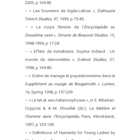
2003, p.169-83.
– « Les Souvenirs de Vigée-Lebrun »,
Dalhousie
French Studies
, 47, 1999, p.75-85.
– « Le corps féminin de l’
Encyclopédie
au
Deuxième sexe
»,
Simone de Beauvoir Studies,
15,
1998-1999, p.17-28.
– « Effets de mimétisme. Sophie Volland : Un
monde de demoiselles », D
iderot Studies
, 27,
1998, p.169-80.
– « Scène de mariage et populationnisme dans le
S
upplément au voyage de Bougainville
»,
Lumen
,
16, Spring 1998, p.197-209.
– « Le lait et ses métamorphoses », in S. Albertan-
Coppola & A.-M. Chouillet (dir.),
La Matière et
l’homme dans l’Encyclopédie
, Paris, Klincksieck,
1997, p.129-138.
– « Definitions of Humanity for Young Ladies by