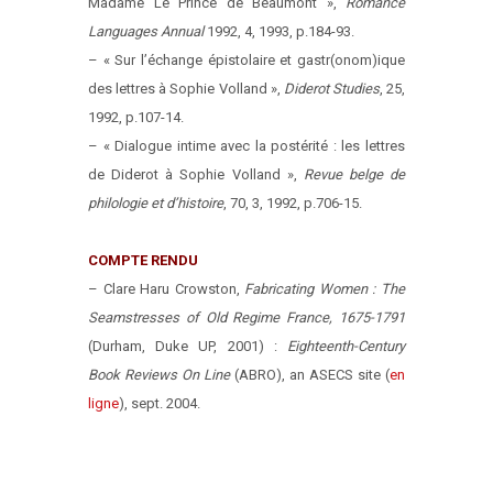
Madame Le Prince de Beaumont »,
Romance
Languages Annual
1992, 4, 1993, p.184-93.
– « Sur l’échange épistolaire et gastr(onom)ique
des lettres à Sophie Volland »,
Diderot Studies
, 25,
1992, p.107-14.
– « Dialogue intime avec la postérité : les lettres
de Diderot à Sophie Volland »,
Revue belge de
philologie et d’histoire
, 70, 3, 1992, p.706-15.
COMPTE RENDU
– Clare Haru Crowston,
Fabricating Women : The
Seamstresses of Old Regime France, 1675-1791
(Durham, Duke UP, 2001) :
Eighteenth-Century
Book Reviews On Line
(ABRO), an ASECS site (
en
ligne
), sept. 2004.