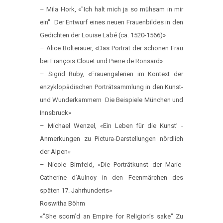
– Mila Hork, «"Ich halt mich ja so mühsam in mir
ein" ­ Der Entwurf eines neuen Frauenbildes in den
Gedichten der Louise Labé (ca. 1520-1566)»
– Alice Bolterauer, «Das Porträt der schönen Frau
bei François Clouet und Pierre de Ronsard»
– Sigrid Ruby, «Frauengalerien im Kontext der
enzyklopädischen Porträtsammlung in den Kunst-
und Wunderkammern ­ Die Beispiele München und
Innsbruck»
– Michael Wenzel, «Ein Leben für die Kunst’ ­
Anmerkungen zu Pictura-Darstellungen nördlich
der Alpen»
– Nicole Birnfeld, «Die Porträtkunst der Marie-
Catherine d’Aulnoy in den Feenmärchen des
späten 17. Jahrhunderts»
Roswitha Böhm
«"She scorn’d an Empire for Religion’s sake"­ Zu