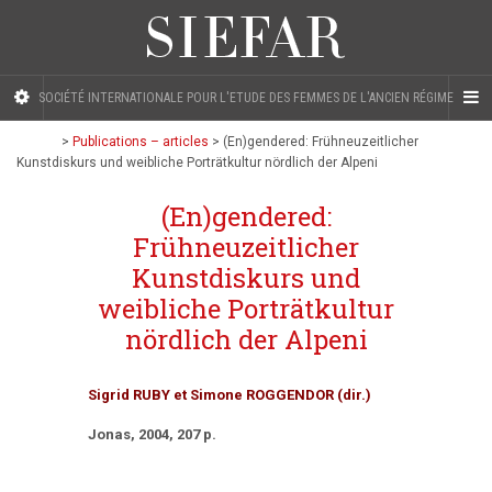
SOCIÉTÉ INTERNATIONALE POUR L'ETUDE DES FEMMES DE L'ANCIEN RÉGIME
>
Publications – articles
>
(En)gendered: Frühneuzeitlicher
Kunstdiskurs und weibliche Porträtkultur nördlich der Alpeni
(En)gendered:
Frühneuzeitlicher
Kunstdiskurs und
weibliche Porträtkultur
nördlich der Alpeni
Sigrid RUBY et Simone ROGGENDOR (dir.)
Jonas, 2004, 207 p.