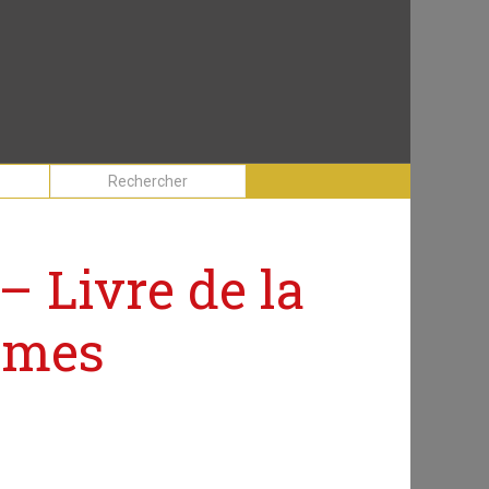
– Livre de la
ames