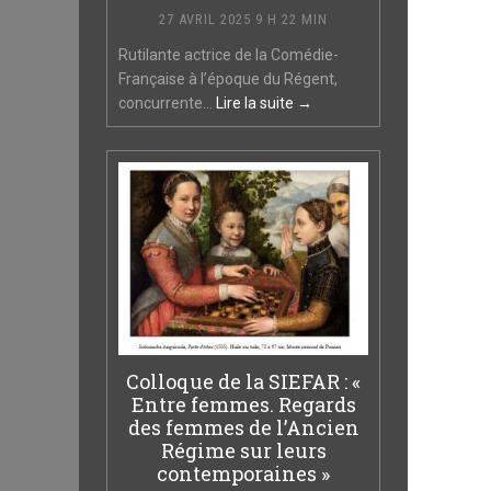
27 AVRIL 2025 9 H 22 MIN
Rutilante actrice de la Comédie-
Française à l’époque du Régent,
concurrente...
Lire la suite →
Colloque de la SIEFAR : «
Entre femmes. Regards
des femmes de l’Ancien
Régime sur leurs
contemporaines »