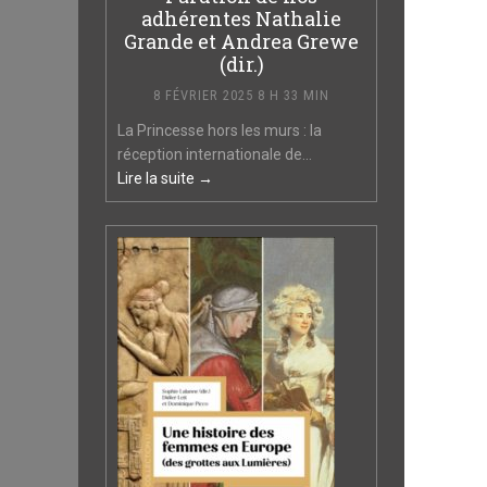
adhérentes Nathalie
Grande et Andrea Grewe
(dir.)
8 FÉVRIER 2025 8 H 33 MIN
La Princesse hors les murs : la
réception internationale de...
Lire la suite →