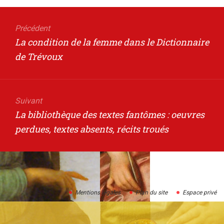
Navigation
de
Précédent
Article
La condition de la femme dans le Dictionnaire
l’article
précédent
de Trévoux
Suivant
Article
La bibliothèque des textes fantômes : oeuvres
suivant
perdues, textes absents, récits troués
:
Mentions légales
Plan du site
Espace privé