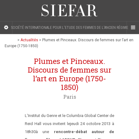
SOCIÉTÉ INTERNATIONALE POUR L'ETUDE DES FEMMES DE L'ANCIEN RÉGIME
>
Actualités
>
Plumes et Pinceaux. Discours de femmes sur l’art en
Europe (1750-1850)
Plumes et Pinceaux.
Discours de femmes sur
l’art en Europe (1750-
1850)
Paris
L’Institut du Genre et le Columbia Global Center de
Reid Hall vous invitent le
jeudi 24 octobre 2013 à
18h30
à une
rencontre-débat autour de