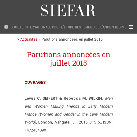
SOCIÉTÉ INTERNATIONALE POUR L'ETUDE DES FEMMES DE L'ANCIEN RÉGIME
>
Actualités
>
Parutions annoncées en juillet 2015
Parutions annoncées en
juillet 2015
OUVRAGES
Lewis C. SEIFERT & Rebecca M. WILKIN,
Men
and Women Making Friends in Early Modern
France (Women and Gender in the Early Modern
World),
London, Ashgate, juil. 2015, 315 p., ISBN:
147245409X