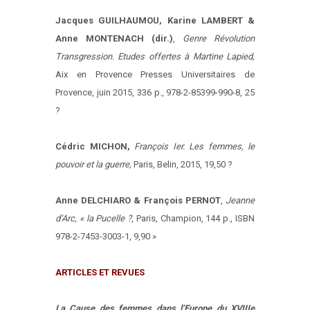
Jacques GUILHAUMOU, Karine LAMBERT &
Anne MONTENACH (dir.)
,
Genre Révolution
Transgression. Etudes offertes à Martine Lapied,
Aix en Provence Presses Universitaires de
Provence, juin 2015, 336 p., 978-2-85399-990-8, 25
?
Cédric MICHON,
François Ier. Les femmes, le
pouvoir et la guerre,
Paris, Belin, 2015, 19,50 ?
Anne DELCHIARO & François PERNOT
,
Jeanne
d’Arc, « la Pucelle ?
, Paris, Champion, 144 p., ISBN
978-2-7453-3003-1, 9,90 »
ARTICLES ET REVUES
La Cause des femmes dans l’Europe du XVIIIe