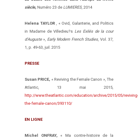
siècle
,
Numéro 23 de
LUMIERES
, 2014
Helena TAYLOR
, « Ovid, Galanterie, and Politics
in Madame de Villedieu?s
Les Exilés de la cour
d’Auguste
»,
Early Modern French Studies
, Vol. 37,
1, p. 49-63, juil. 2015
PRESSE
Susan PRICE,
« Reviving the Female Canon », The
Atlantic, 13 mai 2015,
http://www.theatlantic.com/education/archive/2015/05/reviving
the-female-canon/393110/
EN LIGNE
Michel ONFRAY,
« Ma contre-histoire de la