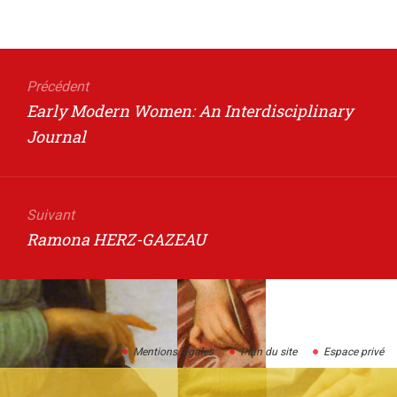
Navigation
de
Précédent
Article
Early Modern Women: An Interdisciplinary
l’article
précédent
Journal
Suivant
Article
Ramona HERZ-GAZEAU
suivant
:
Mentions légales
Plan du site
Espace privé