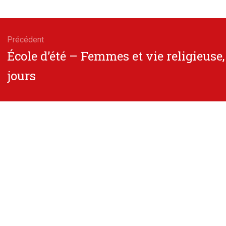
gation
Précédent
Article
École d’été – Femmes et vie religieus
cle
précédent
jours