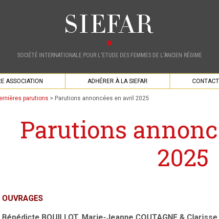
SOCIÉTÉ INTERNATIONALE POUR L'ETUDE DES FEMMES DE L'ANCIEN RÉGIME
E ASSOCIATION
ADHÉRER À LA SIEFAR
CONTACT
ernières parutions
>
Parutions annoncées en avril 2025
Parutions annoncé
2025
OUVRAGES
Bénédicte BOUILLOT
,
Marie-Jeanne COUTAGNE &
Clarisse 