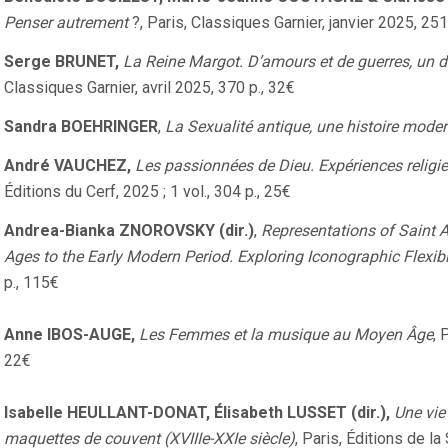
Penser autrement
?, Paris, Classiques Garnier, janvier 2025, 251 
Serge BRUNET,
La Reine Margot. D’amours et de guerres, un d
Classiques Garnier, avril 2025, 370 p., 32€
Sandra BOEHRINGER
,
La Sexualité antique, une histoire mode
André VAUCHEZ,
Les passionnées de Dieu. Expériences relig
Éditions du Cerf, 2025 ; 1 vol., 304 p., 25€
Andrea-Bianka ZNOROVSKY (dir.)
,
Representations of Saint 
Ages to the Early Modern Period. Exploring Iconographic Flexibi
p., 115€
Anne IBOS-AUGE,
Les Femmes et la musique au Moyen Âge
, 
22€
Isabelle HEULLANT-DONAT, Élisabeth LUSSET (dir.),
Une vie 
maquettes de couvent (XVIIIe-XXIe siècle)
, Paris, Éditions de l