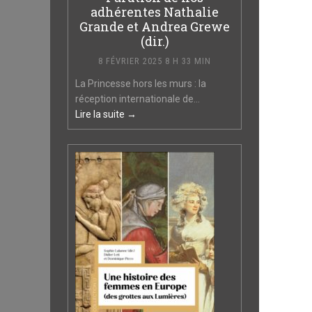
adhérentes Nathalie
Grande et Andrea Grewe
(dir.)
8 FÉVRIER 2025 8 H 33 MIN
La Princesse hors les murs : la
réception internationale de...
Lire la suite →