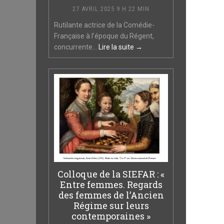
27 AVRIL 2025 9 H 22 MIN
Rutilante actrice de la Comédie-
Française à l’époque du Régent,
concurrente...
Lire la suite →
Colloque de la SIEFAR : «
Entre femmes. Regards
des femmes de l’Ancien
Régime sur leurs
contemporaines »