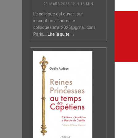
23 MARS 2025 12 H 16 MIN
Navi
Le colloque est ouvert sur
inscription à l’adresse
de
colloquesiefar2025@gmail.com
Paris,...
Lire la suite →
l’arti