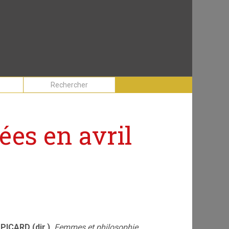
es en avril
PICARD (dir.),
Femmes et philosophie.