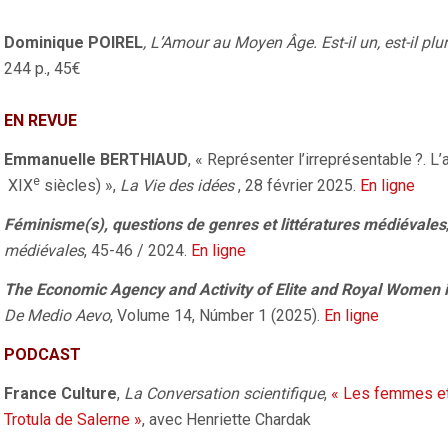
Dominique POIREL
, L’Amour au Moyen Âge. Est-il un, est-il plur
244 p., 45€
EN REVUE
Emmanuelle BERTHIAUD
, « Représenter l’irreprésentable
?. L
e
XIX
siècles) »,
La Vie des idées
, 28 février 2025.
En ligne
Féminisme(s), questions de genres et littératures médiévales
médiévales
, 45-46 / 2024.
En ligne
The Economic Agency and Activity of Elite and Royal Women
De Medio Aevo
, Volume 14, Númber 1 (2025).
En ligne
PODCAST
France Culture
,
La Conversation scientifique
,
« Les femmes et
Trotula de Salerne »
, avec Henriette Chardak