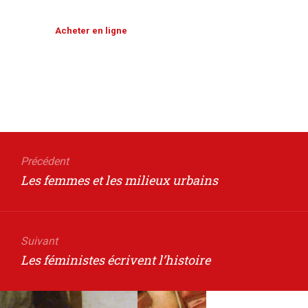
Acheter en ligne
Navigation
de
Précédent
Article
Les femmes et les milieux urbains
l’article
précédent
Suivant
Article
Les féministes écrivent l’histoire
suivant
: