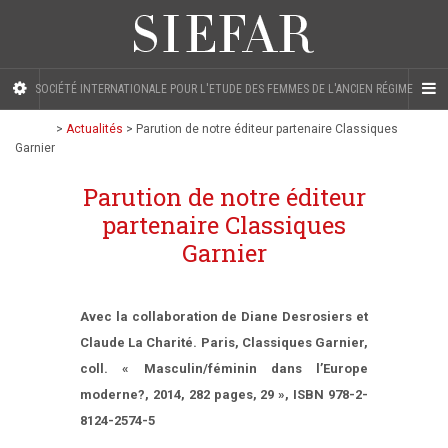
SOCIÉTÉ INTERNATIONALE POUR L'ETUDE DES FEMMES DE L'ANCIEN RÉGIME
>
Actualités
>
Parution de notre éditeur partenaire Classiques
Garnier
Parution de notre éditeur
partenaire Classiques
Garnier
Avec la collaboration de Diane Desrosiers et
Claude La Charité. Paris, Classiques Garnier,
coll. « Masculin/féminin dans l’Europe
moderne?, 2014, 282 pages, 29 », ISBN 978-2-
8124-2574-5