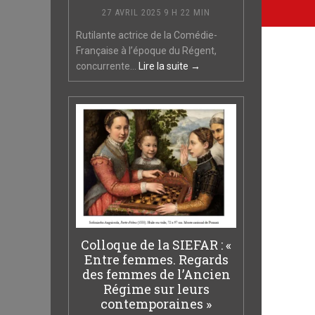
27 AVRIL 2025 9 H 22 MIN
Rutilante actrice de la Comédie-
Française à l’époque du Régent,
concurrente...
Lire la suite →
Colloque de la SIEFAR : «
Entre femmes. Regards
des femmes de l’Ancien
Régime sur leurs
contemporaines »