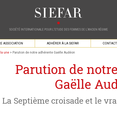
SOCIÉTÉ INTERNATIONALE POUR L'ETUDE DES FEMMES DE L'ANCIEN RÉGIME
E ASSOCIATION
ADHÉRER À LA SIEFAR
CONTACT
 la une
>
Parution de notre adhérente Gaëlle Audéon
Parution de notr
Gaëlle Au
La Septième croisade et le vra