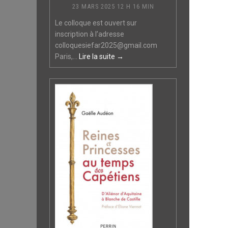
23 MARS 2025 12 H 16 MIN
Le colloque est ouvert sur
inscription à l’adresse
colloquesiefar2025@gmail.com
Paris,...
Lire la suite →