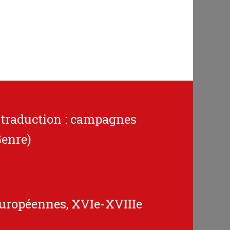
 traduction : campagnes
Genre)
européennes, XVIe-XVIIIe