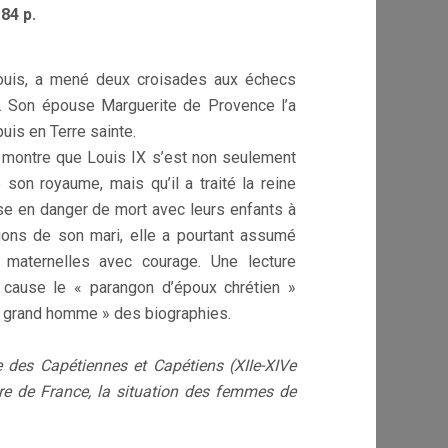
84 p.
Louis, a mené deux croisades aux échecs
s. Son épouse Marguerite de Provence l’a
is en Terre sainte.
 montre que Louis IX s’est non seulement
son royaume, mais qu’il a traité la reine
se en danger de mort avec leurs enfants à
sions de son mari, elle a pourtant assumé
 maternelles avec courage. Une lecture
cause le « parangon d’époux chrétien »
 « grand homme » des biographies.
e des Capétiennes et Capétiens (XIIe-XIVe
ire de France, la situation des femmes de