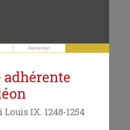
e adhérente
déon
i Louis IX. 1248-1254