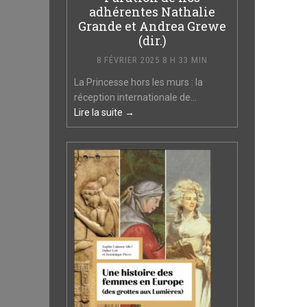
adhérentes Nathalie
Grande et Andrea Grewe
(dir.)
8 FÉVRIER 2025 8 H 33 MIN
La Princesse hors les murs : la
réception internationale de...
Lire la suite →