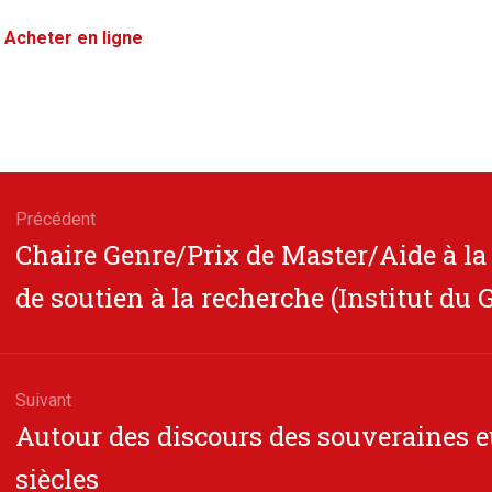
Acheter en ligne
gation
Précédent
Article
Chaire Genre/Prix de Master/Aide à la
cle
précédent
de soutien à la recherche (Institut du 
Suivant
Article
Autour des discours des souveraines 
suivant
siècles
: