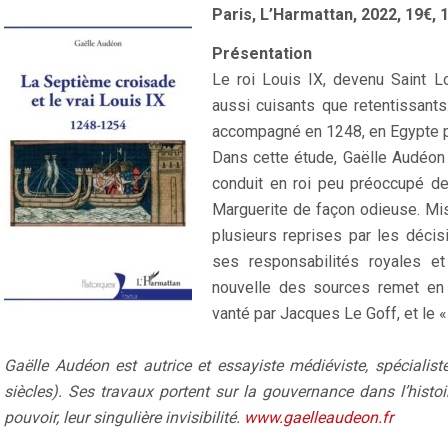
Paris, L’Harmattan, 2022, 19€, 1
Présentation
Le roi Louis IX, devenu Saint 
aussi cuisants que retentissant
accompagné en 1248, en Egypte pu
Dans cette étude, Gaëlle Audéon
conduit en roi peu préoccupé de 
Marguerite de façon odieuse. Mi
plusieurs reprises par les déci
ses responsabilités royales et
nouvelle des sources remet en 
vanté par Jacques Le Goff, et le
Gaëlle Audéon est autrice et essayiste médiéviste, spécialist
siècles). Ses travaux portent sur la gouvernance dans l’histo
pouvoir, leur singulière invisibilité.
www.gaelleaudeon.fr