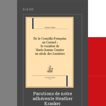
À LA UNE
Navi
de
l’arti
Parutions de notre
adhérente Heather
Krasker