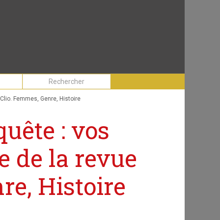
e Clio. Femmes, Genre, Histoire
quête : vos
e de la revue
re, Histoire