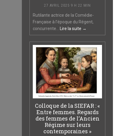
27 AVRIL 2025 9 H 22 MIN
Rutilante actrice de la Comédie-
Française à l’époque du Régent,
concurrente...
Lire la suite →
Colloque de la SIEFAR : «
Entre femmes. Regards
des femmes de l’Ancien
Régime sur leurs
contemporaines »