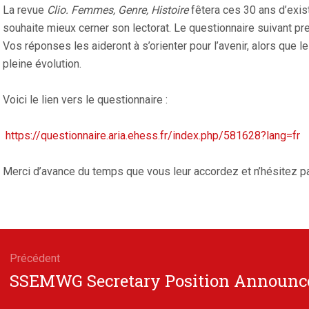
La revue
Clio. Femmes, Genre, Histoire
fêtera ces 30 ans d’exis
souhaite mieux cerner son lectorat. Le questionnaire suivant pr
Vos réponses les aideront à s’orienter pour l’avenir, alors que
pleine évolution.
Voici le lien vers le questionnaire :
https://questionnaire.aria.ehess.fr/index.php/581628?lang=fr
Merci d’avance du temps que vous leur accordez et n’hésitez pa
gation
Précédent
Article
SSEMWG Secretary Position Announ
cle
précédent