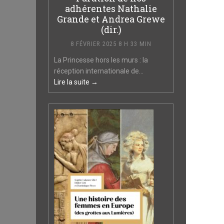
adhérentes Nathalie
Grande et Andrea Grewe
(dir.)
8 FÉVRIER 2025 8 H 33 MIN
La Princesse hors les murs : la
réception internationale de...
Lire la suite →