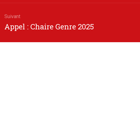
Suivant
Article
Appel : Chaire Genre 2025
suivant
: