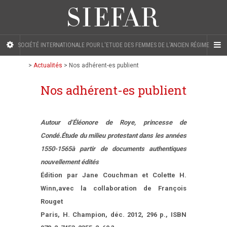
SOCIÉTÉ INTERNATIONALE POUR L'ETUDE DES FEMMES DE L'ANCIEN RÉGIME
>
Actualités
>
Nos adhérent-es publient
Nos adhérent-es publient
Autour d’Éléonore de Roye, princesse de
Condé.
Étude du milieu protestant dans les années
1550-1565
à partir de documents authentiques
nouvellement édités
Édition par Jane Couchman et Colette H.
Winn,
avec la collaboration de François
Rouget
Paris, H. Champion, déc. 2012, 296 p., ISBN