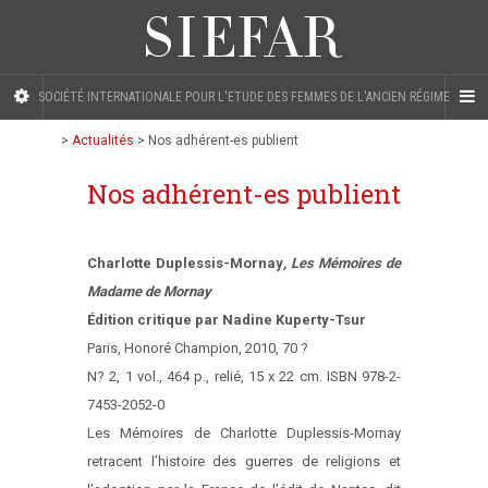
SOCIÉTÉ INTERNATIONALE POUR L'ETUDE DES FEMMES DE L'ANCIEN RÉGIME
>
Actualités
>
Nos adhérent-es publient
Nos adhérent-es publient
Charlotte Duplessis-Mornay
, Les Mémoires de
Madame de Mornay
Édition critique par Nadine Kuperty-Tsur
Paris, Honoré Champion, 2010, 70 ?
N? 2, 1 vol., 464 p., relié, 15 x 22 cm. ISBN 978-2-
7453-2052-0
Les Mémoires de Charlotte Duplessis-Mornay
retracent l’histoire des guerres de religions et