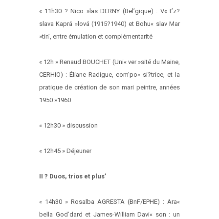
« 11h30 ? Nico »las DERNY (Bel’gique) : V« t’z?
slava Kaprá »lová (1915?1940) et Bohu« slav Mar
»tin’, entre émulation et complémentarité
« 12h » Renaud BOUCHET (Uni« ver »sité du Maine,
CERHIO) : Éliane Radigue, com’po« si?trice, et la
pratique de création de son mari peintre, années
1950 »1960
« 12h30 » discussion
« 12h45 » Déjeuner
II ? Duos, trios et plus’
« 14h30 » Rosalba AGRESTA (BnF/EPHE) : Ara«
bella God’dard et James-William Davi« son : un