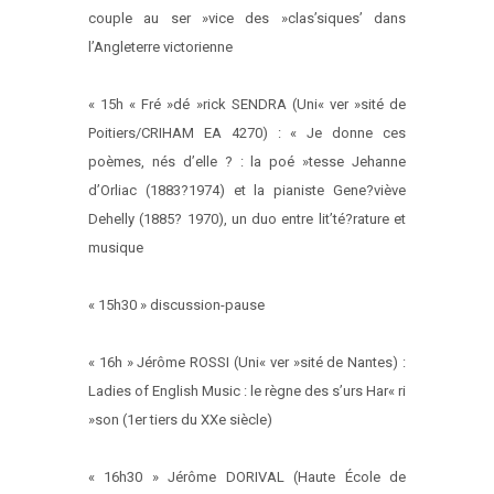
couple au ser »vice des »clas’siques’ dans
l’Angleterre victorienne
« 15h « Fré »dé »rick SENDRA (Uni« ver »sité de
Poitiers/CRIHAM EA 4270) : « Je donne ces
poèmes, nés d’elle ? : la poé »tesse Jehanne
d’Orliac (1883?1974) et la pianiste Gene?viève
Dehelly (1885? 1970), un duo entre lit’té?rature et
musique
« 15h30 » discussion-pause
« 16h » Jérôme ROSSI (Uni« ver »sité de Nantes) :
Ladies of English Music : le règne des s’urs Har« ri
»son (1er tiers du XXe siècle)
« 16h30 » Jérôme DORIVAL (Haute École de