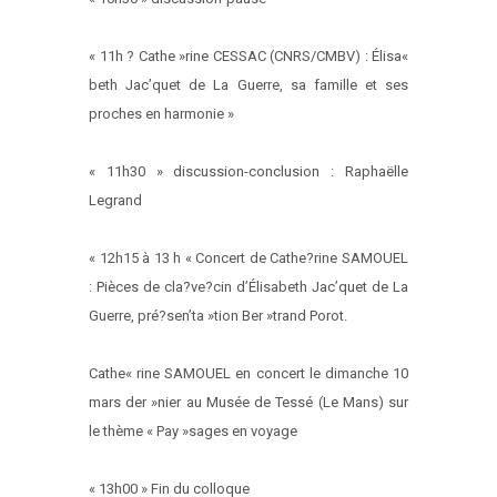
« 11h ? Cathe »rine CESSAC (CNRS/CMBV) : Élisa«
beth Jac’quet de La Guerre, sa famille et ses
proches en harmonie »
« 11h30 » discussion-conclusion : Raphaëlle
Legrand
« 12h15 à 13 h « Concert de Cathe?rine SAMOUEL
: Pièces de cla?ve?cin d’Élisabeth Jac’quet de La
Guerre, pré?sen’ta »tion Ber »trand Porot.
Cathe« rine SAMOUEL en concert le dimanche 10
mars der »nier au Musée de Tessé (Le Mans) sur
le thème « Pay »sages en voyage
« 13h00 » Fin du colloque