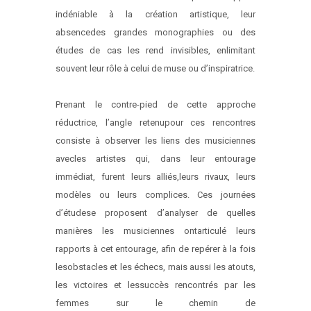
indéniable à la création artistique, leur
absence
des grandes monographies ou des
études de cas les rend invisibles, en
limitant
souvent leur rôle à celui de muse ou d’inspiratrice.
Prenant le contre-pied de cette approche
réductrice, l’angle retenu
pour ces rencontres
consiste à observer les liens des musiciennes
avec
les artistes qui, dans leur entourage
immédiat, furent leurs alliés,
leurs rivaux, leurs
modèles ou leurs complices. Ces journées
d’étude
se proposent d’analyser de quelles
manières les musiciennes ont
articulé leurs
rapports à cet entourage, afin de repérer à la fois
les
obstacles et les échecs, mais aussi les atouts,
les victoires et les
succès rencontrés par les
femmes sur le chemin de