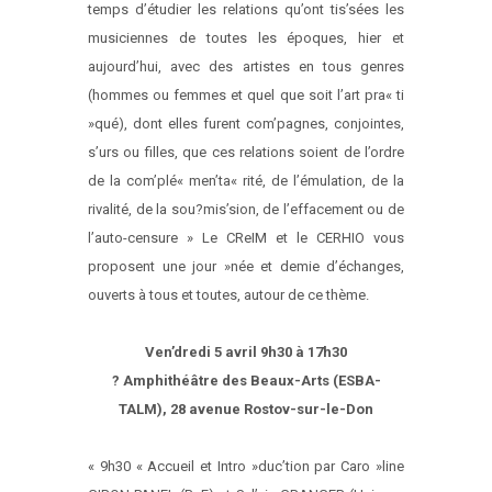
temps d’étudier les relations qu’ont tis’sées les
musiciennes de toutes les époques, hier et
aujourd’hui, avec des artistes en tous genres
(hommes ou femmes et quel que soit l’art pra« ti
»qué), dont elles furent com’pagnes, conjointes,
s’urs ou filles, que ces relations soient de l’ordre
de la com’plé« men’ta« rité, de l’émulation, de la
rivalité, de la sou?mis’sion, de l’effacement ou de
l’auto-censure » Le CReIM et le CERHIO vous
proposent une jour »née et demie d’échanges,
ouverts à tous et toutes, autour de ce thème.
Ven’dredi 5 avril 9h30 à 17h30
? Amphithéâtre des Beaux-Arts (ESBA-
TALM), 28 avenue Rostov-sur-le-Don
« 9h30 « Accueil et Intro »duc’tion par Caro »line