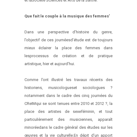
et laSociété Sciences et Arts de la Sarthe.
Que fait le couple à la musique des femmes’
Dans une perspective d’histoire du genre,
l’objectif de ces journées
d’étude est de toujours
mieux éclairer la place des femmes dans
les
processus de création et de pratique
artistique, hier et aujourd’hui.
Comme l’ont illustré les travaux récents des
historiens, musicologues
et sociologues ?
notamment dans le cadre des cinq journées du
CReIM
qui se sont tenues entre 2010 et 2012 ?, la
place des artistes de sexe
féminin, et tout
particulièrement des musiciennes, apparaît
minorée
dans le cadre général des études sur les
œuvres et la vie culturelle.
En dépit d’un apport