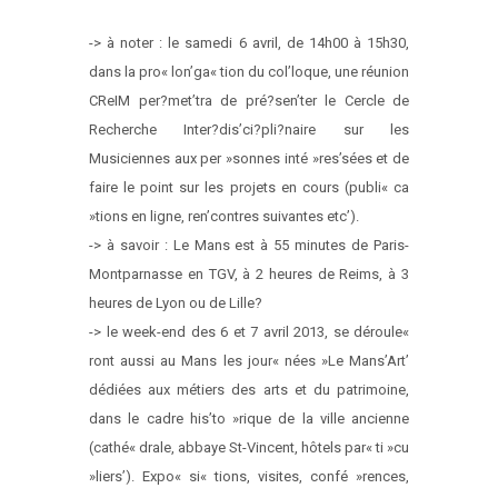
-> à noter : le samedi 6 avril, de 14h00 à 15h30,
dans la pro« lon’ga« tion du col’loque, une réunion
CReIM per?met’tra de pré?sen’ter le Cercle de
Recherche Inter?dis’ci?pli?naire sur les
Musiciennes aux per »sonnes inté »res’sées et de
faire le point sur les projets en cours (publi« ca
»tions en ligne, ren’contres suivantes etc’).
-> à savoir : Le Mans est à 55 minutes de Paris-
Montparnasse en TGV, à 2 heures de Reims, à 3
heures de Lyon ou de Lille?
-> le week-end des 6 et 7 avril 2013, se déroule«
ront aussi au Mans les jour« nées »Le Mans’Art’
dédiées aux métiers des arts et du patrimoine,
dans le cadre his’to »rique de la ville ancienne
(cathé« drale, abbaye St-Vincent, hôtels par« ti »cu
»liers’). Expo« si« tions, visites, confé »rences,