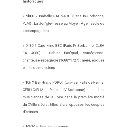
historiques
« 9h00 » Isabelle RAGNARD (Paris IV-Sorbonne,
PLM) : La Jon’gle« resse au Moyen Âge : seule ou
accompagnée »
« 9h30 ? Caro »line BEC (Paris IV-Sorbonne, CLEA
EA 4080) : Sabina Pas’qual, comédienne-
chanteuse espagnole (1688?1727) : mère, épouse
et fille de musiciens
« 10h ? Ber »trand POROT (Uni« ver »sité de Reims,
CERHIC/PLM Paris IV-Sorbonne) : Les
musiciennes de la Foire dans la première moitié
du XVIIIe siècle : filles, s’urs, épouses, les couples
d’artistes
« 10h30 » discussion-pause