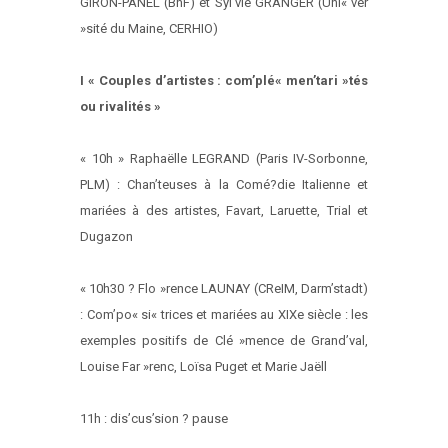
GIRON-PANEL (BnF) et Syl’vie GRANGER (Uni« ver
»sité du Maine, CERHIO)
I « Couples d’artistes : com’plé« men’tari »tés
ou rivalités »
« 10h » Raphaëlle LEGRAND (Paris IV-Sorbonne,
PLM) : Chan’teuses à la Comé?die Italienne et
mariées à des artistes, Favart, Laruette, Trial et
Dugazon
« 10h30 ? Flo »rence LAUNAY (CReIM, Darm’stadt)
: Com’po« si« trices et mariées au XIXe siècle : les
exemples positifs de Clé »mence de Grand’val,
Louise Far »renc, Loïsa Puget et Marie Jaëll
11h : dis’cus’sion ? pause