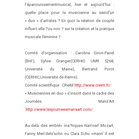
l’épanouissement
musical, hier et aujourd’hui :
quelle place pour la musicienne au sein
d’un
« duo » d’artistes ? En quoi la relation de couple
influe-t-elle ?
ou non ? sur la création et la pratique
musicale féminine ?
Comité d’organisation : Caroline Giron-Panel
(BnF), Sylvie Granger
(CERHIO UMR 5268,
Université du Maine), Bertrand Porot
(CERHIC,
Université de Reims).
Comité scientifique : CReIM
http://www.creim.fr/
« Musiciennes en duo » s’inscrit dans le cadre des
Journées Mans’Art
:
http://www.lesjourneesmansart.com/
Au-delà des emblé« ma?tiques Nan’nerl Mozart,
Fanny Men’dels’sohn ou Clara Schu »mann’ il est