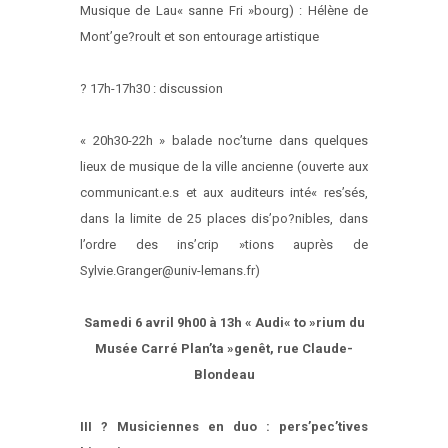
Musique de Lau« sanne Fri »bourg) : Hélène de
Mont’ge?roult et son entourage artistique
? 17h-17h30 : discussion
« 20h30-22h » balade noc’turne dans quelques
lieux de musique de la ville ancienne (ouverte aux
communicant.e.s et aux auditeurs inté« res’sés,
dans la limite de 25 places dis’po?nibles, dans
l’ordre des ins’crip »tions auprès de
Sylvie.Granger@univ-lemans.fr)
Samedi 6 avril 9h00 à 13h « Audi« to »rium du
Musée Carré Plan’ta »genêt, rue Claude-
Blondeau
III ? Musiciennes en duo : pers’pec’tives