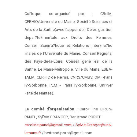
Col’loque co-organisé par : CReIM,
CERHIO/Université du Maine, Société Sciences et
Arts de la Sarthe
(avec l’appui de : Délé« ga« tion
dépar?te?men’tale aux Droits des Femmes,
Conseil Scien’ti?fique et Relations Inter?na?tio
»nales de l’Université du Maine, Conseil Régional
des Pays-de-la-Loire, Conseil géné »ral de la
Sarthe, Le Mans-Métropole, Ville du Mans, ESBA-
TALM, CERHIC de Reims, CNRS/CMBV, OMF-Paris
IV-Sorbonne, PLM « Paris IV-Sorbonne, Uni?ver
»sité de Nantes).
Le comité d’organisation :
Caro« line GIRON-
PANEL, Syl’vie GRANGER, Ber »trand POROT
caroline.panel@gmail.com
/
Sylvie.Granger@univ-
lemans.fr
/ bertrand.porot@gmail.com