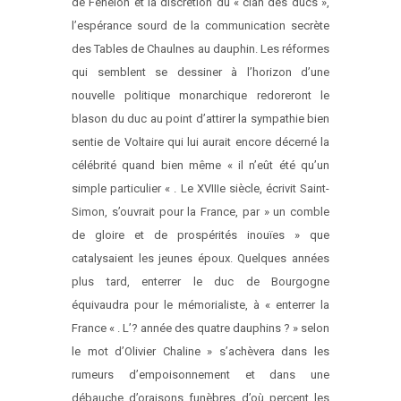
de Fénelon et la discrétion du « clan des ducs »,
l’espérance sourd de la communication secrète
des Tables de Chaulnes au dauphin. Les réformes
qui semblent se dessiner à l’horizon d’une
nouvelle politique monarchique redoreront le
blason du duc au point d’attirer la sympathie bien
sentie de Voltaire qui lui aurait encore décerné la
célébrité quand bien même « il n’eût été qu’un
simple particulier « . Le XVIIIe siècle, écrivit Saint-
Simon, s’ouvrait pour la France, par » un comble
de gloire et de prospérités inouïes » que
catalysaient les jeunes époux. Quelques années
plus tard, enterrer le duc de Bourgogne
équivaudra pour le mémorialiste, à « enterrer la
France « . L’? année des quatre dauphins ? » selon
le mot d’Olivier Chaline » s’achèvera dans les
rumeurs d’empoisonnement et dans une
débauche d’oraisons funèbres d’où percent les