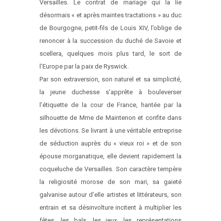
Versailles. Le contrat de mariage qui la lie
désormais « et après maintes tractations » au duc
de Bourgogne, petit-fils de Louis XIV, l’oblige de
renoncer à la succession du duché de Savoie et
scellera, quelques mois plus tard, le sort de
l’Europe par la paix de Ryswick.
Par son extraversion, son naturel et sa simplicité,
la jeune duchesse s’apprête à bouleverser
l’étiquette de la cour de France, hantée par la
silhouette de Mme de Maintenon et confite dans
les dévotions. Se livrant à une véritable entreprise
de séduction auprès du « vieux roi » et de son
épouse morganatique, elle devient rapidement la
coqueluche de Versailles. Son caractère tempère
la religiosité morose de son mari, sa gaieté
galvanise autour d’elle artistes et littérateurs, son
entrain et sa désinvolture incitent à multiplier les
fêtes, les bals, les jeux, les représentations