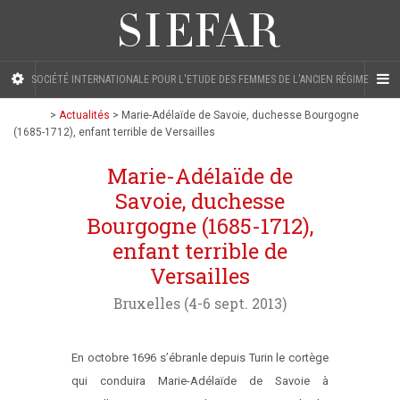
SOCIÉTÉ INTERNATIONALE POUR L'ETUDE DES FEMMES DE L'ANCIEN RÉGIME
>
Actualités
>
Marie-Adélaïde de Savoie, duchesse Bourgogne
(1685-1712), enfant terrible de Versailles
Marie-Adélaïde de
Savoie, duchesse
Bourgogne (1685-1712),
enfant terrible de
Versailles
Bruxelles (4-6 sept. 2013)
En octobre 1696 s’ébranle depuis Turin le cortège
qui conduira Marie-Adélaïde de Savoie à