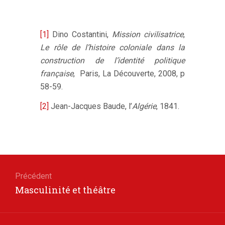
[1]
Dino Costantini,
Mission civilisatrice
,
Le rôle de l’histoire coloniale dans la
construction de l’identité politique
française
, Paris, La Découverte, 2008, p
58-59.
[2]
Jean-Jacques Baude, l’
Algérie
, 1841.
Navigation
de
Précédent
Article
Masculinité et théâtre
l’article
précédent