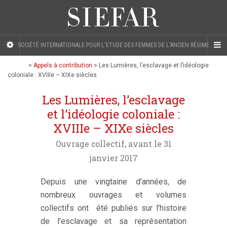
SOCIÉTÉ INTERNATIONALE POUR L'ETUDE DES FEMMES DE L'ANCIEN RÉGIME
>
Appels à contribution
>
Les Lumières, l’esclavage et l’idéologie
coloniale : XVIIIe – XIXe siècles
Les Lumières, l’esclavage
et l’idéologie coloniale :
XVIIIe – XIXe siècles
Ouvrage collectif, avant le 31
janvier 2017
Depuis une vingtaine d’années, de
nombreux ouvrages et volumes
collectifs ont été publiés sur l’histoire
de l’esclavage et sa représentation