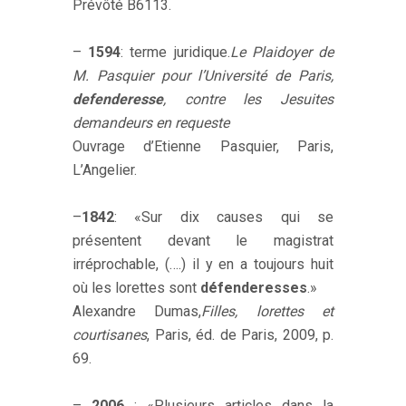
Prévôté B6113.
–
1594
: terme juridique.
Le Plaidoyer de
M. Pasquier pour l’Université de Paris,
defenderesse
, contre les Jesuites
demandeurs en requeste
Ouvrage d’Etienne Pasquier, Paris,
L’Angelier.
–
1842
: «Sur dix causes qui se
présentent devant le magistrat
irréprochable, (….) il y en a toujours huit
où les lorettes sont
défenderesses
.»
Alexandre Dumas,
Filles, lorettes et
courtisanes
, Paris, éd. de Paris, 2009, p.
69.
–
2006
: «Plusieurs articles dans la