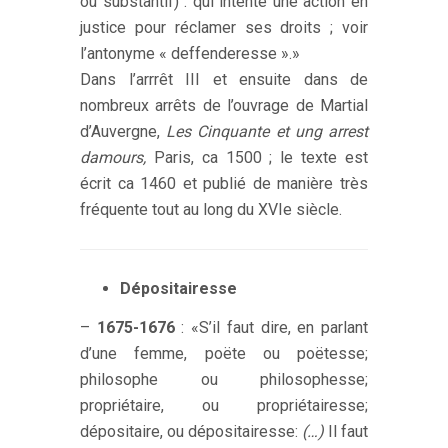
ou substantif) : qui intente une action en
justice pour réclamer ses droits ; voir
l’antonyme « deffenderesse ».»
Dans l’arrrêt III et ensuite dans de
nombreux arrêts de l’ouvrage de Martial
d’Auvergne,
Les Cinquante et ung arrest
damours,
Paris, ca 1500 ; le texte est
écrit ca 1460 et publié de manière très
fréquente tout au long du XVIe siècle.
Dépositairesse
–
1675-1676
: «S’il faut dire, en parlant
d’une femme, poëte ou poëtesse;
philosophe ou philosophesse;
propriétaire, ou propriétairesse;
dépositaire, ou dépositairesse:
(…)
Il faut