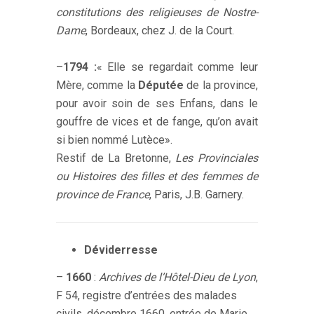
constitutions des religieuses de Nostre-
Dame
, Bordeaux, chez J. de la Court.
–
1794 :
« Elle se regardait comme leur
Mère, comme la
Députée
de la province,
pour avoir soin de ses Enfans, dans le
gouffre de vices et de fange, qu’on avait
si bien nommé Lutèce».
Restif de La Bretonne,
Les Provinciales
ou Histoires des filles et des femmes de
province de France
, Paris, J.B. Garnery.
Déviderresse
–
1660
:
Archives de l’Hôtel-Dieu de Lyon
,
F 54, registre d’entrées des malades
civils, décembre 1660, entrée de Marie