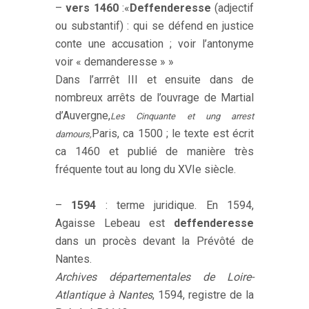
–
vers 1460
:«
Deffenderesse
(adjectif
ou substantif) : qui se défend en justice
conte une accusation ; voir l’antonyme
voir « demanderesse » »
Dans l’arrrêt III et ensuite dans de
nombreux arrêts de l’ouvrage de Martial
d’Auvergne,
Les Cinquante et ung arrest
Paris, ca 1500 ; le texte est écrit
damours,
ca 1460 et publié de manière très
fréquente tout au long du XVIe siècle.
–
1594
: terme juridique. En 1594,
Agaisse Lebeau est
deffenderesse
dans un procès devant la Prévôté de
Nantes.
Archives départementales de Loire-
Atlantique à Nantes
, 1594, registre de la