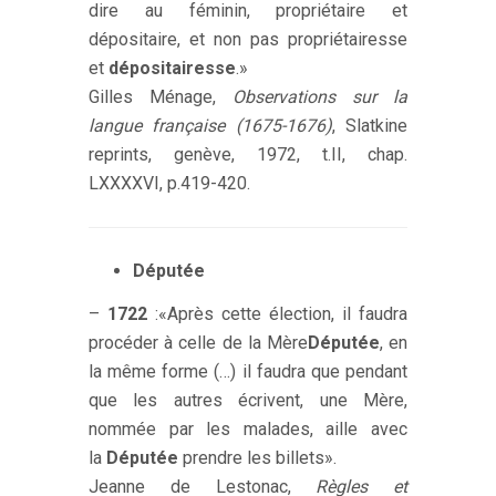
dire au féminin, propriétaire et
dépositaire, et non pas propriétairesse
et
dépositairesse
.»
Gilles Ménage,
Observations sur la
langue française (1675-1676)
, Slatkine
reprints, genève, 1972, t.II, chap.
LXXXXVI, p.419-420.
Députée
–
1722
:«Après cette élection, il faudra
procéder à celle de la Mère
Députée
, en
la même forme (…) il faudra que pendant
que les autres écrivent, une Mère,
nommée par les malades, aille avec
la
Députée
prendre les billets».
Jeanne de Lestonac,
Règles et