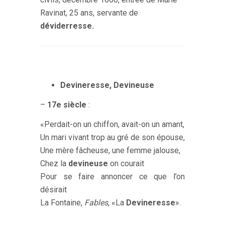
Ravinat, 25 ans, servante de
déviderresse
.
Devineresse, Devineuse
–
17e siècle
:
«Perdait-on un chiffon, avait-on un amant,
Un mari vivant trop au gré de son épouse,
Une mère fâcheuse, une femme jalouse,
Chez la
devineuse
on courait
Pour se faire annoncer ce que l’on
désirait
La Fontaine,
Fables
, «La
Devineresse
».