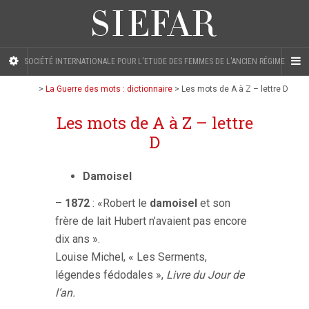
SOCIÉTÉ INTERNATIONALE POUR L'ETUDE DES FEMMES DE L'ANCIEN RÉGIME
>
La Guerre des mots : dictionnaire
>
Les mots de A à Z – lettre D
Les mots de A à Z – lettre
D
Damoisel
–
1872
: «Robert le
damoisel
et son
frère de lait Hubert n’avaient pas encore
dix ans ».
Louise Michel, « Les Serments,
légendes fédodales »,
Livre du Jour de
l’an.