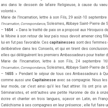
ans dans le dessein de lafaire Religieuse, à cause du vaeu
volonté.».
Marie de l’Incarnation, lettre à son Fils, 29 août-10 septembr
, Solesmes, Abbaye Saint-Pierre de 
l’Incarnation, Correspondance
–
1654
: « Dans le traitté de paix on a proposé aux Hiroquois de
le Moine à son retour de leur païs nous devoit amener cinq fi
lui en fut pas favorable. Ces
capitainesses
sont des femmes de
delibérative dans les Conseils, et qui en tirent des conclus
elles qui déléguèrent les premiers Ambassadeurs pour traiter de
Marie de l’Incarnation, lettre à son Fils, 24 septembre 16
, Solesmes, Abbaye Saint-Pierre de 
l’Incarnation, Correspondance
–
1655
:« Pendant le séjour de tous ces Ambassadeurs à Québ
comme aussi une
Capitainesse
avec sa compagnie. Nous les
leur mode, car c’est ainsi qu’il les faut attirer. Ils ont pris u
Séminaristes, et entr’autres une petite Huronne de dix à onze
écrire et chanter en trois langues, sçavoir en Latin, en Franç
Catéchisme à ses compagnes en leur présence ; elle fut faire un