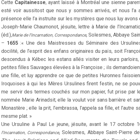
Cette
Capitainesse
, ayant laissé à Montréal une sienne paren
esté voir aussitost que nous y sommes arrivés, et nous l’a a
présence elle l’a instruite sur les mystères que nous luy avons
Joseph-Marie Chaumonot, jésuite, lettre à Marie de l’Incarnati
(éd.),
, Solesmes, Abbaye Sai
Marie de l’Incarnation, Correspondance
–
1655
:« Une des Maistresses du Séminaire des Ursulines 
docilité, de l’esprit des enfans originaires du païs, soit Franço
descendus à Kébec les estans allés visiter en leurs parloirs,
petites filles Sauvages élevées à la Françoise ; ils demandoient
une fille, et luy apprendre ce que de petites Huronnes faisoi
Iroquoises à qui les Mères Ursulines firent festin, ne se po
me servir des termes couchés sur mon papier, fut prise par l
nommée Marie Arinadsit; elle la voulut voir sans barrière et sans 
Monastère ; elle la prit, l’embrassa, l’appela sa fille, et l’autre
mesme plat. »
Une Ursuline à Paul Le jeune, jésuite, avant le 17 octobre 1
, Solesmes, Abbaye Saint-Pierre d
l’Incarnation, Correspondance