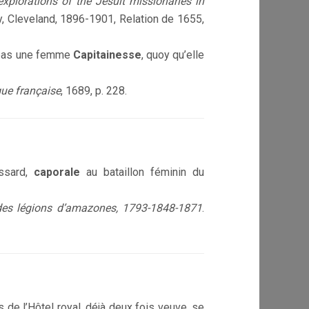
xplorations of the Jesuit missionaries in
, Cleveland, 1896-1901, Relation de 1655,
e pas une femme
Capitainesse
, quoy qu’elle
gue française
, 1689, p. 228.
issard,
caporale
au bataillon féminin du
des légions d’amazones, 1793-1848-1871
.
 de l’Hôtel royal, déjà deux fois veuve, se