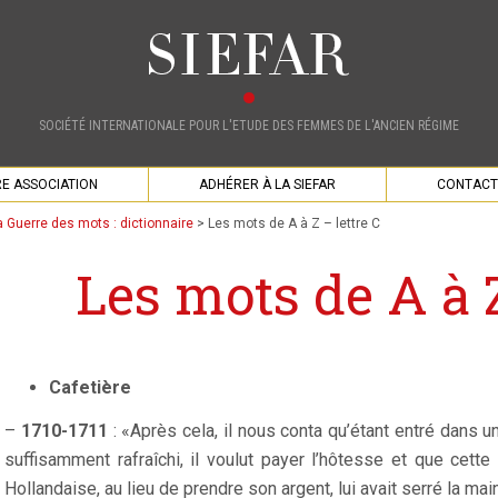
SOCIÉTÉ INTERNATIONALE POUR L'ETUDE DES FEMMES DE L'ANCIEN RÉGIME
E ASSOCIATION
ADHÉRER À LA SIEFAR
CONTACT
a Guerre des mots : dictionnaire
>
Les mots de A à Z – lettre C
Les mots de A à Z
Cafetière
–
1710-1711
: «Après cela, il nous conta qu’étant entré dans u
suffisamment rafraîchi, il voulut payer l’hôtesse et que cette
Hollandaise, au lieu de prendre son argent, lui avait serré la 