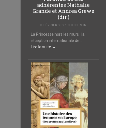
adhérentes Nathalie
Grande et Andrea Grewe
(dir.)
8 FÉVRIER 2025 8 H 33 MIN
La Princesse hors les murs : la
réception internationale de...
Lire la suite →