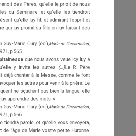
mmenoit des Pères, qu’elle le prioit de nous
les du Séminaire, et qu’elle les tiendroit
nt qu’elle luy fit, et admirant l’esprit et
sse
qui luy promit sa fille en luy faisant des
m Guy-Marie Oury (éd.),
Marie de l’Incarnation,
1971, p.565
pitainesse
que nous avons veue icy luy a
’elle y invite les autres
(…)
Le R. Père
çait déjà chanter à la Messe, comme le font
voquer les autres pour venir à la prière. Le
équent ne sçachant pas bien la langue, elle
e luy apprendre des mots. »
m Guy-Marie Oury (éd.),
Marie de l’Incarnation,
1971, p.566
e tiendra parole, et qu’elle vous envoyera,
st de l’âge de Marie vostre petite Huronne.