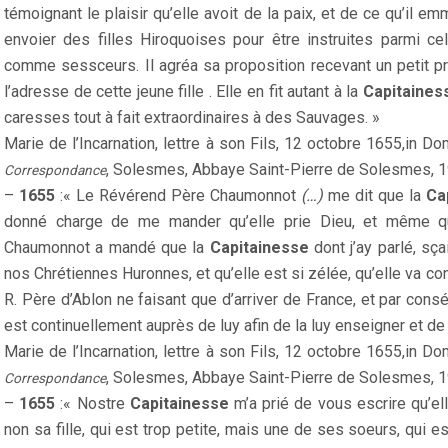
témoignant le plaisir qu’elle avoit de la paix, et de ce qu’il e
envoier des filles Hiroquoises pour être instruites parmi cel
comme sessceurs. Il agréa sa proposition recevant un petit prése
l’adresse de cette jeune fille . Elle en fit autant à la
Capitaine
caresses tout à fait extraordinaires à des Sauvages. »
Marie de l’Incarnation, lettre à son Fils, 12 octobre 1655,
in Do
, Solesmes, Abbaye Saint-Pierre de Solesmes
, 
Correspondance
–
1655
:« Le Révérend Père Chaumonnot
(…)
me dit que la
Ca
donné charge de me mander qu’elle prie Dieu, et même qu
Chaumonnot a mandé que la
Capitainesse
dont j’ay parlé, s
nos Chrétiennes Huronnes, et qu’elle est si zélée, qu’elle va con
R. Père d’Ablon ne faisant que d’arriver de France, et par cons
est continuellement auprès de luy afin de la luy enseigner et d
Marie de l’Incarnation, lettre à son Fils, 12 octobre 1655,
in Do
, Solesmes, Abbaye Saint-Pierre de Solesmes
, 
Correspondance
–
1655
:« Nostre
Capitainesse
m’a prié de vous escrire qu’ell
non sa fille, qui est trop petite, mais une de ses soeurs, qui e