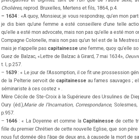
Cholières
, reprod. Bruxelles, Mertens et fils, 1864, p.4.
– 1634
: «A quoy, Monsieur, je vous respondray, qu’en mon partic
je dis bien qu’une femme a esté conseillere d’une telle acti
qu’elle a esté mon advocate, mais non pas qu’elle a esté mon ora
Compagne Colonelle, mais non pas qu’un tel est de la Mestress
mais je n’appelle pas
capitainesse
une femme, quoy qu’elle so
Guez de Balzac, «Lettre de Balzac à Girard, 7 mai 1634»,
Oeuvr
t. I, p.257.
–
1639
: « Le jour de l’Assomption, il ce fit une prossession 
de la Pelterie servoit de
capitainesse
au fames sauvages ; el
séminariste à ces costez » .
Mère Cécile de Ste-Croix à la Supérieure des Ursulines de Di
Oury (éd.),
Marie de l’Incarnation, Correspondance
, Solesmes,
p.957.
–
1646
: « La Doyenne et comme la
Capitainesse
de cette t
fille du premier Chrétien de cette nouvelle Eglise, que son pèr
nous fut donnée dès l’âge de deux ans, à causede la mort de sa 