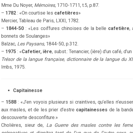
Mme Du Noyer,
Mémoires
, 1710-1711, t.5, p.87.
–
1782
: «On courtise les
cafetières
»
Mercier, Tableau de Paris, LXXI, 1782.
–
1844-50
: «Les coiffures chinoises de la belle
cafetière
,
bonnets de Soulanges»
Balzac,
Les Paysans
, 1844-50, p.312.
–
1975
: «
Cafetier, ière
, subst.: Tenancier, (ière) d’un café, d
Trésor de la langue française, dictionnaire de la langue du X
Imbs, 1975.
Capitainesse
–
1588
: «J’en voyois plusieurs si craintives, qu’elles n’euss
aux masles, et de les prier d’estre
capitainesses
de la bande 
descouverte desconfiture.»
Cholières, sieur de,
La Guerre des masles contre les femell
prérogatives et dignitez tant de l’un que de l’autre sexe,