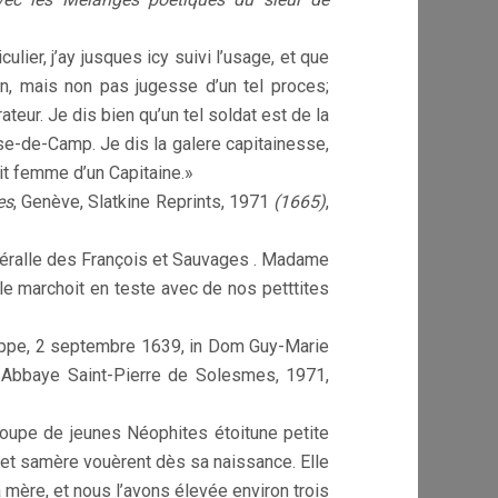
ulier, j’ay jusques icy suivi l’usage, et que
on, mais non pas jugesse d’un tel proces;
teur. Je dis bien qu’un tel soldat est de la
e-de-Camp. Je dis la galere capitainesse,
it femme d’un Capitaine.»
es
, Genève, Slatkine Reprints, 1971
(1665)
,
généralle des François et Sauvages . Madame
le marchoit en teste avec de nos petttites
eppe, 2 septembre 1639, in Dom Guy-Marie
 Abbaye Saint-Pierre de Solesmes, 1971,
roupe de jeunes Néophites étoitune petite
e et samère vouèrent dès sa naissance. Elle
mère, et nous l’avons élevée environ trois