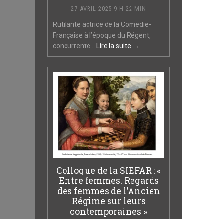
27 AVRIL 2025 9 H 22 MIN
Rutilante actrice de la Comédie-
Française à l’époque du Régent,
concurrente...
Lire la suite →
Colloque de la SIEFAR : «
Entre femmes. Regards
des femmes de l’Ancien
Régime sur leurs
contemporaines »