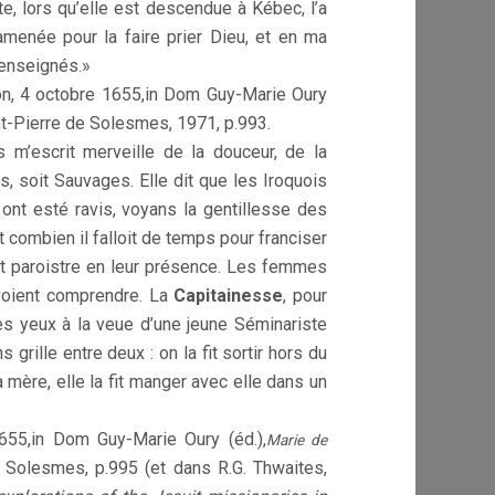
te, lors qu’elle est descendue à Kébec, l’a
menée pour la faire prier Dieu, et en ma
 enseignés.»
on, 4 octobre 1655,
in Dom Guy-Marie Oury
nt-Pierre de Solesmes
, 1971, p.993.
m’escrit merveille de la douceur, de la
is, soit Sauvages. Elle dit que les Iroquois
 ont esté ravis, voyans la gentillesse des
 combien il falloit de temps pour franciser
ent paroistre en leur présence. Les femmes
uvoient comprendre. La
Capitainesse
, pour
es yeux à la veue d’une jeune Séminariste
grille entre deux : on la fit sortir hors du
 sa mère, elle la fit manger avec elle dans un
655,
in Dom Guy-Marie Oury (éd.),
Marie de
e Solesmes
, p.995 (et dans R.G. Thwaites,