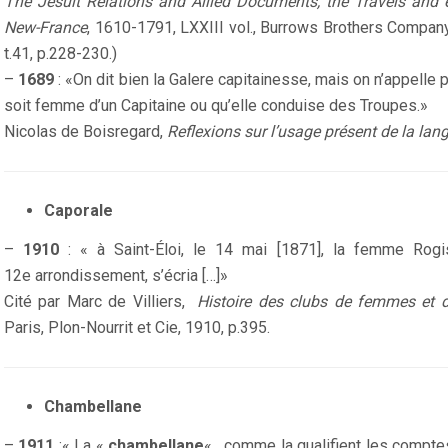
The Jesuit Relations and Allied Documents, the Travels and e
New-France
, 1610-1791, LXXIII vol., Burrows Brothers Company
t.41, p.228-230.)
–
1689
: «On dit bien la Galere capitainesse, mais on n’appell
soit femme d’un Capitaine ou qu’elle conduise des Troupes.»
Nicolas de Boisregard,
Reflexions sur l’usage présent de la lan
Caporale
–
1910
: « à Saint-Éloi, le 14 mai [1871], la femme Rog
12
e
arrondissement, s’écria […]»
Cité par Marc de Villiers,
Histoire des clubs de femmes et 
Paris, Plon-Nourrit et Cie, 1910, p.395.
Chambellane
–
1911
:« La «
chambellane
« , comme la qualifient les comptes