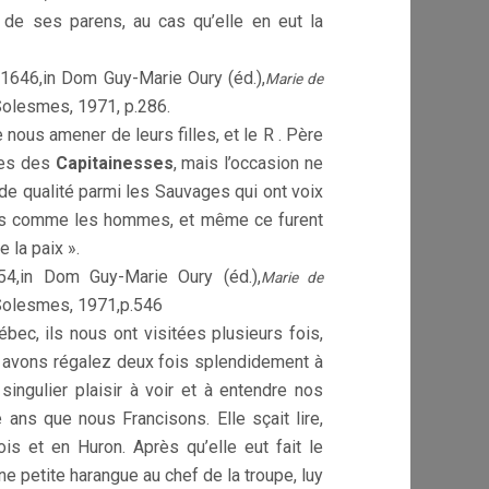
 de ses parens, au cas qu’elle en eut la
e 1646,in Dom Guy-Marie Oury (éd.),
Marie de
Solesmes, 1971, p.286.
 nous amener de leurs filles, et le R . Père
lles des
Capitainesses
, mais l’occasion ne
 qualité parmi les Sauvages qui ont voix
ions comme les hommes, et même ce furent
 la paix ».
54,
in Dom Guy-Marie Oury (éd.),
Marie de
Solesmes, 1971,
p.546
ec, ils nous ont visitées plusieurs fois,
 avons régalez deux fois splendidement à
n singulier plaisir à voir et à entendre nos
 ans que nous Francisons. Elle sçait lire,
ois et en Huron. Après qu’elle eut fait le
e petite harangue au chef de la troupe, luy