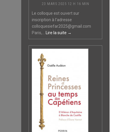
23 MARS 2025 12 H 16 MIN
Le colloque est ouvert sur
inscription à l’adresse
colloquesiefar2025@gmail.com
Paris,...
Lire la suite →