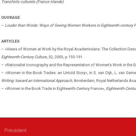
Transferts culturels (France-Irlande)
OUVRAGE
–
Louder than Words: Ways of Seeing Women Workers in Eighteenth-century 
ARTICLES
– «Views of Women at Work by the Royal Academicians: The Collection Descri
Eighteenth-Century Culture
, 32, 2003, p.155-191.
– «Rationalist Iconography and the Representation of Women’s Work in the 
– «Women in the Book Trades: an Untold Story», in S. van Dijk, L. van Gemer
Writing: toward an International Approach
, Amsterdam, Royal Netherlands Aca
– «Women in the Book Trade in Eighteenth-Century France»,
Eighteenth-Centu
gation
Précédent