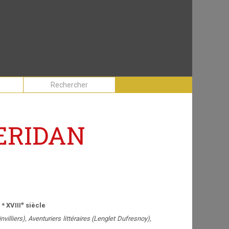
HERIDAN
e
* XVIII
siècle
illiers), Aventuriers littéraires (Lenglet Dufresnoy),