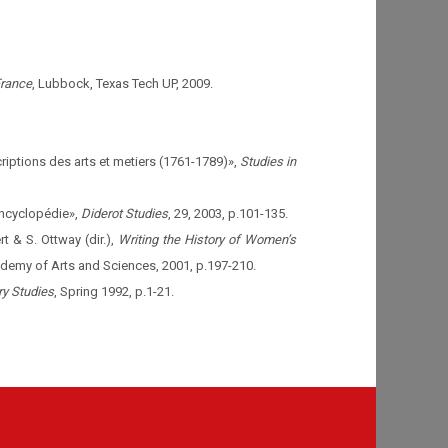
France
, Lubbock, Texas Tech UP, 2009.
ptions des arts et metiers (1761-1789)»,
Studies in
Encyclopédie»,
Diderot Studies
, 29, 2003, p.101-135.
t & S. Ottway (dir.),
Writing the History of Women’s
demy of Arts and Sciences, 2001, p.197-210.
ry Studies
, Spring 1992, p.1-21.