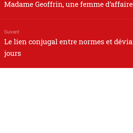
Article
Madame Geoffrin, une femme d’affaires
cle
précédent
Suivant
Article
Le lien conjugal entre normes et dévia
suivant
jours
: