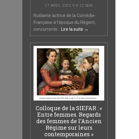
27 AVRIL 2025 9 H 22 MIN
Rutilante actrice de la Comédie-
Française à l’époque du Régent,
concurrente...
Lire la suite →
Colloque de la SIEFAR : «
Entre femmes. Regards
des femmes de l’Ancien
Régime sur leurs
contemporaines »