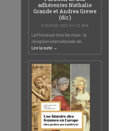
adhérentes Nathalie
Grande et Andrea Grewe
(dir.)
8 FÉVRIER 2025 8 H 33 MIN
La Princesse hors les murs : la
réception internationale de...
Lire la suite →