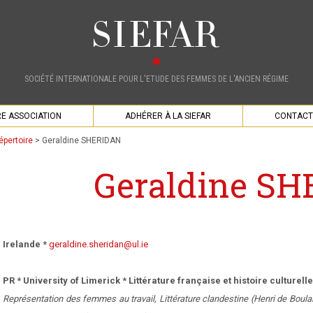
SOCIÉTÉ INTERNATIONALE POUR L'ETUDE DES FEMMES DE L'ANCIEN RÉGIME
E ASSOCIATION
ADHÉRER À LA SIEFAR
CONTACT
épertoire
>
Geraldine SHERIDAN
Geraldine S
Irelande *
geraldine.sheridan@ul.ie
PR * University of Limerick * Littérature française et histoire culturelle 
Représentation des femmes au travail, Littérature clandestine (Henri de Boulainv