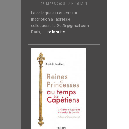
23 MARS 2025 12 H 16 MIN
Le colloque est ouvert sur
inscription à l’adresse
colloquesiefar2025@gmail.com
Paris,...
Lire la suite →