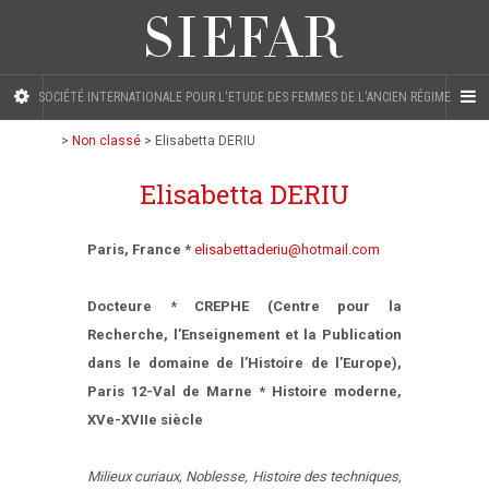
SOCIÉTÉ INTERNATIONALE POUR L'ETUDE DES FEMMES DE L'ANCIEN RÉGIME
>
Non classé
>
Elisabetta DERIU
Elisabetta DERIU
Paris, France *
elisabettaderiu@hotmail.com
Docteure * CREPHE (Centre pour la
Recherche, l’Enseignement et la Publication
dans le domaine de l’Histoire de l’Europe),
Paris 12-Val de Marne * Histoire moderne,
XVe-XVIIe siècle
Milieux curiaux, Noblesse, Histoire des techniques,