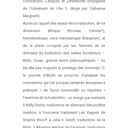
Civilisations, Langues et Littératures Etrangères
de l’Université de Lille 3, dirigé par Catherine
Maignant).
Après un rappel des enjeux de la traduction, de sa
dimension éthique (Ricoeur, Derrida?),
herméneutique, voire messianique (Benjamin), et
de la place occupée par les femmes en ce
domaine (la traduction des textes fondateurs –
Bible, Coran, grands écrits philosophiques – ne
fut-elle pas toujours le privilège des hommes ?),
la journée d’étude se propose d’analyser les
motivations qui ont poussé certaines écrivaines à
pratiquer « de façon ponctuelle ou régulière »
l’exercice de la traduction : on songe par exemple
à Nelly Sachs, traductrice en allemand des poètes
suédois, à Yourcenar traduisant Les Vagues de
Virginia Woolf, à Julia E. Smith, traductrice de la
Bible, à Albertine Necker de Saussure, traductrice