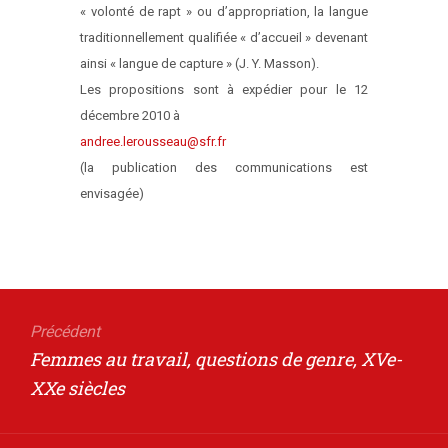
« volonté de rapt » ou d’appropriation, la langue
traditionnellement qualifiée « d’accueil » devenant
ainsi « langue de capture » (J. Y. Masson).
Les propositions sont à expédier pour le 12
décembre 2010 à
andree.lerousseau@sfr.fr
(la publication des communications est
envisagée)
Navigation
de
Précédent
Article
Femmes au travail, questions de genre, XVe-
l’article
précédent
XXe siècles