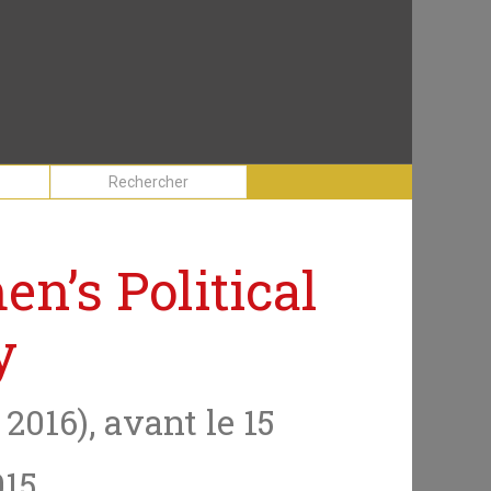
’s Political
y
2016), avant le 15
015