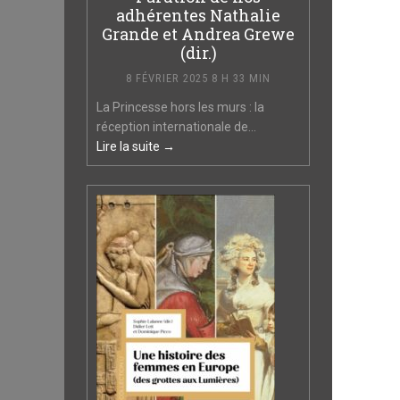
adhérentes Nathalie
Grande et Andrea Grewe
(dir.)
8 FÉVRIER 2025 8 H 33 MIN
La Princesse hors les murs : la
réception internationale de...
Lire la suite →