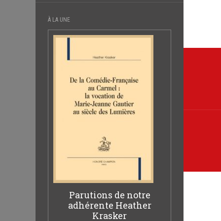
À LA UNE
Navi
de
l’arti
Parutions de notre
adhérente Heather
Krasker