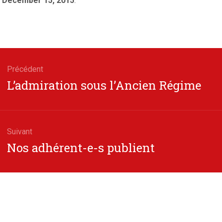
December 15, 2015
.
gation
Précédent
Article
L’admiration sous l’Ancien Régime
cle
précédent
Suivant
Article
Nos adhérent-e-s publient
suivant
: