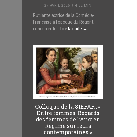
27 AVRIL 2025 9 H 22 MIN
Rutilante actrice de la Comédie-
Française à l’époque du Régent,
concurrente...
Lire la suite →
Colloque de la SIEFAR : «
Entre femmes. Regards
des femmes de l’Ancien
Régime sur leurs
contemporaines »