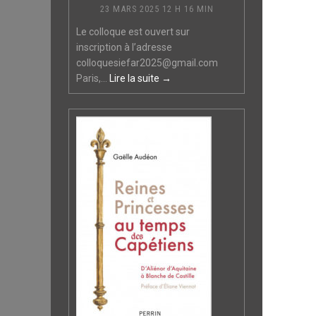
23 MARS 2025 12 H 16 MIN
Le colloque est ouvert sur
inscription à l’adresse
colloquesiefar2025@gmail.com
Paris,...
Lire la suite →