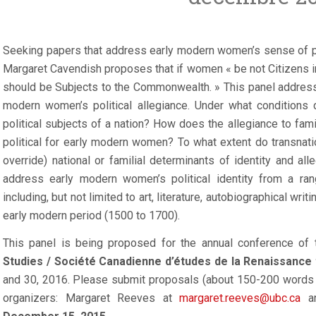
Seeking papers that address early modern women’s sense of pol
Margaret Cavendish proposes that if women « be not Citizens 
should be Subjects to the Commonwealth. » This panel addresse
modern women’s political allegiance. Under what conditions
political subjects of a nation? How does the allegiance to fami
political for early modern women? To what extent do transnation
override) national or familial determinants of identity and al
address early modern women’s political identity from a ran
including, but not limited to art, literature, autobiographical writ
early modern period (1500 to 1700).
This panel is being proposed for the annual conference of
Studies / Société Canadienne d’études de la Renaissance t
and 30, 2016. Please submit proposals (about 150-200 words in
organizers: Margaret Reeves at
margaret.reeves@ubc.ca
an