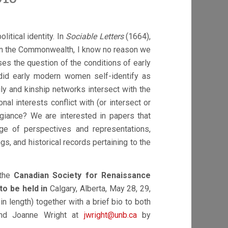
itical identity. In
Sociable Letters
(1664),
in the Commonwealth, I know no reason we
s the question of the conditions of early
 did early modern women self-identify as
ly and kinship networks intersect with the
al interests conflict with (or intersect or
legiance? We are interested in papers that
ge of perspectives and representations,
ings, and historical records pertaining to the
 the
Canadian Society for Renaissance
o be held in
Calgary, Alberta, May 28, 29,
 length) together with a brief bio to both
d Joanne Wright at
jwright@unb.ca
by