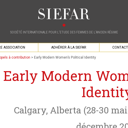
SOCIÉTÉ INTERNATIONALE POUR L'ETUDE DES FEMMES DE L'ANCIEN RÉGIME
E ASSOCIATION
ADHÉRER À LA SIEFAR
CONTACT
ppels à contribution
>
Early Modern Women’s Political Identity
Early Modern Women
Identit
Calgary, Alberta (28-30 mai 
décembre 2