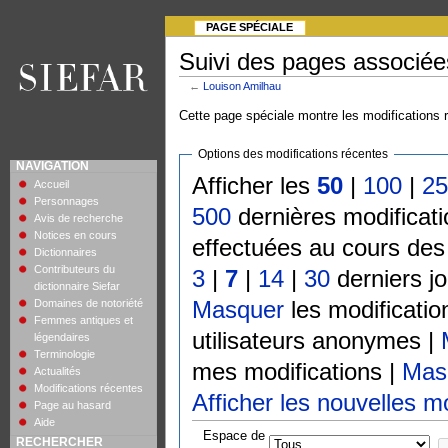
PAGE SPÉCIALE
Suivi des pages associée
←
Louison Amilhau
Cette page spéciale montre les modifications r
Options des modifications récentes
NAVIGATION
Afficher les
50
|
100
|
2
Accueil
Personnages
500
dernières modificat
Avis de recherche
Notices en cours
effectuées au cours de
Dictionnaires
Contributeurs du
3
|
7
|
14
|
30
derniers j
dictionnaire Siefar
Masquer
les modificati
Domaines de notoriété
Femmes antiques et
utilisateurs anonymes |
légendaires
Terminologie
mes modifications |
Mas
Actualités
Modifications récentes
Afficher les nouvelles m
Page au hasard
Aide
Espace de
RECHERCHER