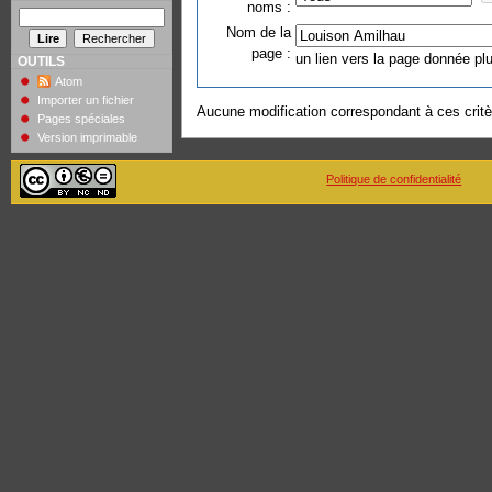
noms :
Nom de la
page :
un lien vers la page donnée plu
OUTILS
Atom
Importer un fichier
Aucune modification correspondant à ces critèr
Pages spéciales
Version imprimable
Politique de confidentialité