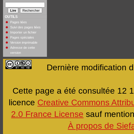
OUTILS
Pages liées
Suivi des pages liées
Importer un fichier
Pages spéciales
Version imprimable
Adresse de cette
version
Dernière modification 
Cette page a été consultée 12 1
licence
Creative Commons Attrib
2.0 France License
sauf mention 
À propos de Sief