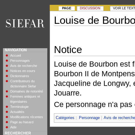
PAGE
DISCUSSION
VOIR LE TEX
Louise de Bourb
Notice
NAVIGATION
Accueil
Personnages
Louise de Bourbon est fi
Avis de recherche
Notices en cours
Bourbon II de Montpensi
Dictionnaires
Jacqueline de Longwy, 
Contributeurs du
dictionnaire Siefar
Jouarre.
Domaines de notoriété
Femmes antiques et
légendaires
Ce personnage n'a pas 
Terminologie
Actualités
Modifications récentes
Catégories
:
Personnage
Avis de recherch
Page au hasard
Aide
RECHERCHER