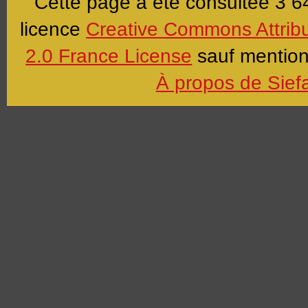
Cette page a été consultée 3 64
licence
Creative Commons Attrib
2.0 France License
sauf mention 
À propos de Sief