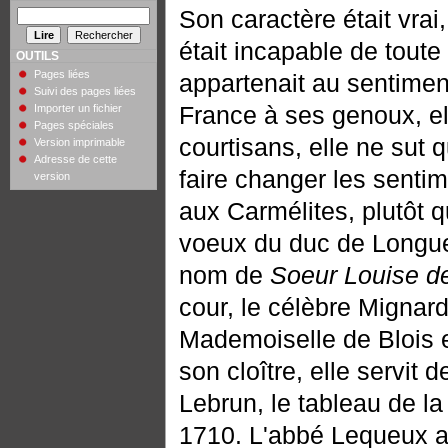
Son caractère était vrai,
était incapable de toute
OUTILS
Pages liées
appartenait au sentiment,
Suivi des pages liées
France à ses genoux, ell
Importer un fichier
Pages spéciales
courtisans, elle ne sut 
Version imprimable
Adresse de cette
faire changer les sentime
version
aux Carmélites, plutôt 
voeux du duc de Longuevi
nom de
Soeur Louise de
cour, le célèbre Mignard
Mademoiselle de Blois 
son cloître, elle servit
Lebrun, le tableau de la
1710. L'abbé Lequeux 