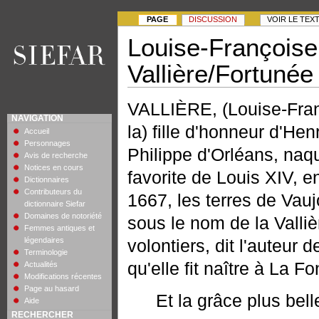
PAGE
DISCUSSION
VOIR LE TEX
Louise-Françoise
Vallière/Fortunée
VALLIÈRE, (Louise-Fran
NAVIGATION
la) fille d'honneur d'He
Accueil
Personnages
Philippe d'Orléans, naqu
Avis de recherche
Notices en cours
favorite de Louis XIV, e
Dictionnaires
Contributeurs du
1667, les terres de Vauj
dictionnaire Siefar
Domaines de notoriété
sous le nom de la Valliè
Femmes antiques et
légendaires
volontiers, dit l'auteu
Terminologie
qu'elle fit naître à La F
Actualités
Modifications récentes
Page au hasard
Et la grâce plus bel
Aide
RECHERCHER