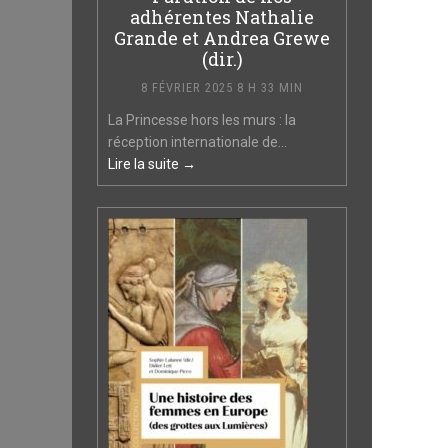
adhérentes Nathalie
Grande et Andrea Grewe
(dir.)
8 FÉVRIER 2025 8 H 33 MIN
La Princesse hors les murs : la
réception internationale de...
Lire la suite →