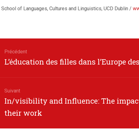
School of Languages, Cultures and Linguistics, UCD Dublin /
ww
gation
Précédent
Article
L’éducation des filles dans l’Europe d
cle
précédent
Suivant
Article
In/visibility and Influence: The impa
suivant
their work
: