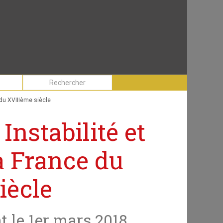
 du XVIIIème siècle
Instabilité et
a France du
iècle
nt le 1er mars 2018