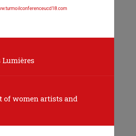
w.turmoilconferenceucd18.com
es Lumières
ct of women artists and