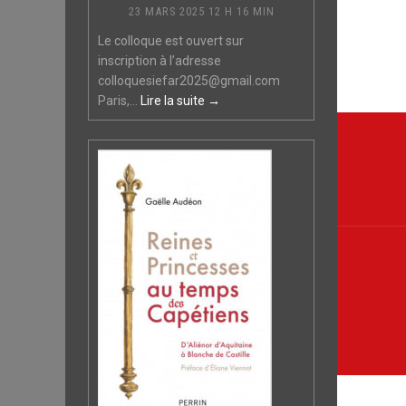
23 MARS 2025 12 H 16 MIN
Le colloque est ouvert sur
inscription à l’adresse
colloquesiefar2025@gmail.com
Paris,...
Lire la suite →
Navi
de
l’arti