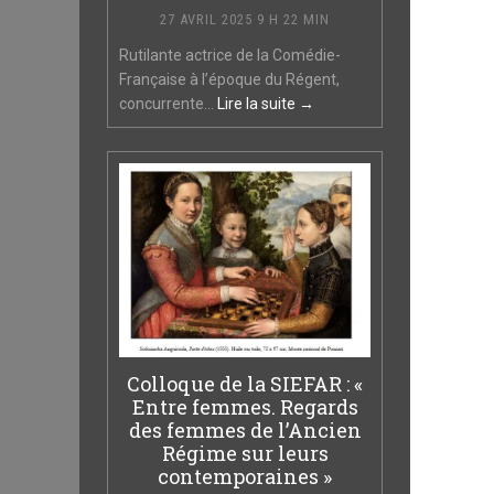
27 AVRIL 2025 9 H 22 MIN
Rutilante actrice de la Comédie-
Française à l’époque du Régent,
concurrente...
Lire la suite →
Colloque de la SIEFAR : «
Entre femmes. Regards
des femmes de l’Ancien
Régime sur leurs
contemporaines »