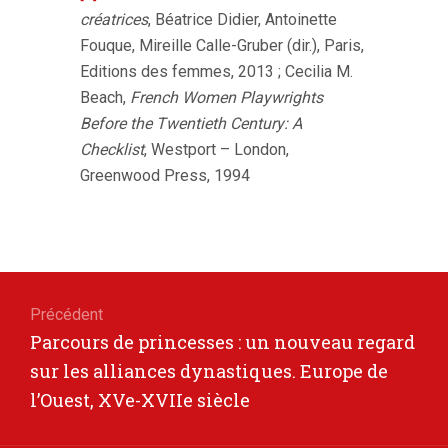
créatrices
, Béatrice Didier, Antoinette
Fouque, Mireille Calle-Gruber (dir.), Paris,
Editions des femmes, 2013 ; Cecilia M.
Beach,
French Women Playwrights
Before the Twentieth Century: A
Checklist
, Westport – London,
Greenwood Press, 1994
Navigation
de
Précédent
Article
Parcours de princesses : un nouveau regard
l’article
précédent
sur les alliances dynastiques. Europe de
l’Ouest, XVe-XVIIe siècle