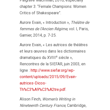
Palgrave Macmillan, 2010; especially
chapter 3: “Female Champions: Women
Critics of Shakespeare”.
Aurore Evain, « Introduction »,
Théâtre de
femmes de l’Ancien Régime
, vol. I, Paris,
Garnier, 2014, p. 7-25.
Aurore Evain, « Les autrices de théâtres
et leurs œuvres dans les dictionnaires
e
dramatiques du XVIII
siècle »,
Rencontres de la SIEFAR, juin 2003, en
ligne :
http://www.siefar.org/wp-
content/uploads/2015/09/Evain-
autrices-Dicos-
Th%C3%A9%C3%A2tre.pdf
.
Alison Finch,
Women’s Writing in
Nineteenth Century France
, Cambridge,