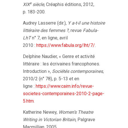
e
XIX
siècle
, Créaphis éditions, 2012,
p. 183-200.
Audrey Lasserre (dir.),
Y a-t-il une histoire
littéraire des femmes ?
, revue
Fabula-
LhT
n° 7, en ligne, avril
2010 :
https://www.fabula.org/lht/7/
.
Delphine Naudier, « Genre et activité
littéraire : les écrivaines francophones.
Introduction »,
Sociétés contemporaines
,
2010/2 (n° 78), p. 5-13 et en
ligne :
https://www.cairn.info/revue-
societes-contemporaines-2010-2-page-
5.htm
.
Katherine Newey,
Women’s Theatre
Writing in Victorian Britain
, Palgrave
Macmillian, 2005.