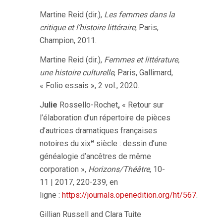
Martine Reid (dir.),
Les femmes dans la
critique et l’histoire littéraire
, Paris,
Champion, 2011.
Martine Reid (dir.),
Femmes et littérature,
une histoire culturelle
, Paris, Gallimard,
« Folio essais », 2 vol., 2020.
J
ulie
Rossello-Rochet
,
« Retour sur
l’élaboration d’un répertoire de pièces
d’autrices dramatiques françaises
e
notoires du xix
siècle : dessin d’une
généalogie d’ancêtres de même
corporation »,
Horizons/Théâtre
, 10-
11 | 2017, 220-239, en
ligne :
https://journals.openedition.org/ht/567
.
Gillian Russell and Clara Tuite