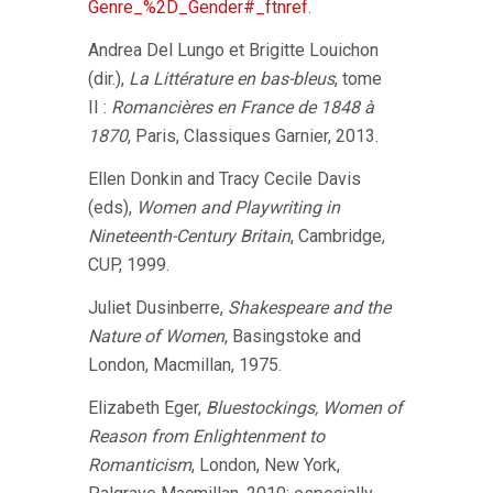
Genre_%2D_Gender#_ftnref
.
Andrea Del Lungo et Brigitte Louichon
(dir.),
La Littérature en bas-bleus
, tome
II :
Romancières en France de 1848 à
1870
, Paris, Classiques Garnier, 2013.
Ellen Donkin and Tracy Cecile Davis
(eds),
Women and Playwriting in
Nineteenth-Century Britain
, Cambridge,
CUP, 1999.
Juliet Dusinberre,
Shakespeare and the
Nature of Women
, Basingstoke and
London, Macmillan, 1975.
Elizabeth Eger,
Bluestockings, Women of
Reason from Enlightenment to
Romanticism
, London, New York,