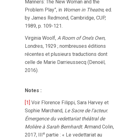
Manners: The New Woman and the
Problem Play”, in
Women in Theatre
, ed.
by James Redmond, Cambridge, CUP,
1989, p. 109-121.
Virginia Woolf,
A Room of One’s Own
,
Londres, 1929 ; nombreuses éditions
récentes et plusieurs traductions dont
celle de Marie Darrieussecq (Denoël,
2016).
Notes :
[1]
Voir Florence Filippi, Sara Harvey et
Sophie Marchand,
Le Sacre de l’acteur.
Émergence du vedettariat théâtral de
Molière à Sarah Bernhardt.
Armand Colin,
e
2017, III
partie : « Le vedettariat au