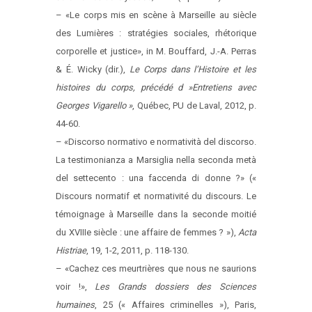
– «Le corps mis en scène à Marseille au siècle
des Lumières : stratégies sociales, rhétorique
corporelle et justice», in M. Bouffard, J.-A. Perras
& É. Wicky (dir.),
Le Corps dans l’Histoire et les
histoires du corps, précédé d »Entretiens avec
Georges Vigarello »
, Québec, PU de Laval, 2012, p.
44-60.
– «Discorso normativo e normatività del discorso.
La testimonianza a Marsiglia nella seconda metà
del settecento : una faccenda di donne ?» («
Discours normatif et normativité du discours. Le
témoignage à Marseille dans la seconde moitié
du XVIIIe siècle : une affaire de femmes ? »),
Acta
Histriae
, 19, 1-2, 2011, p. 118-130.
– «Cachez ces meurtrières que nous ne saurions
voir !»,
Les Grands dossiers des Sciences
humaines
, 25 (« Affaires criminelles »), Paris,