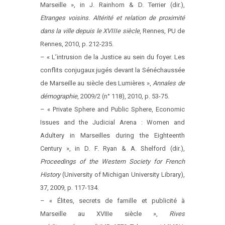
Marseille », in J. Rainhorn & D. Terrier (dir.),
Etranges voisins. Altérité et relation de proximité
dans la ville depuis le XVIIIe siècle
, Rennes, PU de
Rennes, 2010, p. 212-235.
– « L’intrusion de la Justice au sein du foyer. Les
conflits conjugaux jugés devant la Sénéchaussée
de Marseille au siècle des Lumières »,
Annales de
démographie
, 2009/2 (n° 118), 2010, p. 53-75.
– « Private Sphere and Public Sphere, Economic
Issues and the Judicial Arena : Women and
Adultery in Marseilles during the Eighteenth
Century », in D. F. Ryan & A. Shelford (dir.),
Proceedings of the Western Society for French
History
(University of Michigan University Library),
37, 2009, p. 117-134.
– « Élites, secrets de famille et publicité à
Marseille au XVIIIe siècle »,
Rives