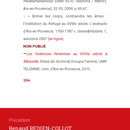
méditerranéennes
(UMR 6570 Telemme / MMSH,
Aix-en-Provence), 32-33, 2009, p.45-67.
– « Brimer les corps, contraindre les âmes :
l’institution du Refuge au XVIIIe siècle. L’exemple
d’Aix-en-Provence, 1700-1787 »,
Genre&Histoire
, 1,
automne 2007 (
en ligne
).
NON PUB
LI
É
–
Les Violences féminines au XVIIIe siècle à
Marseille
, thèse de doctorat,
Groupe Femme, UMR
TELEMME, Univ. d’Aix-en-Provence, 2012.
Site
Navigation
de
Précédent
Article
Renaud REDIEN-COLLOT