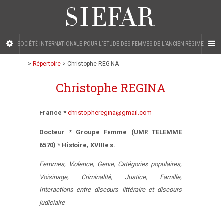
SOCIÉTÉ INTERNATIONALE POUR L'ETUDE DES FEMMES DE L'ANCIEN RÉGIME
>
Répertoire
>
Christophe REGINA
Christophe REGINA
France *
christopheregina@gmail.com
Docteur * Groupe Femme (UMR TELEMME
6570) * Histoire, XVIIIe s.
Femmes, Violence, Genre, Catégories populaires,
Voisinage, Criminalité, Justice, Famille,
Interactions entre discours littéraire et discours
judiciaire