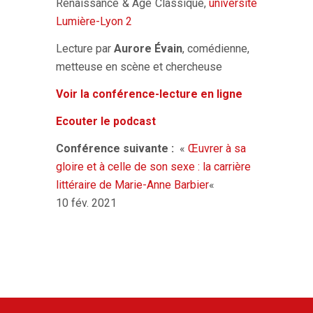
Renaissance
&
Âge Classique,
université
Lumière-Lyon 2
Lecture par
Aurore Évain
, comédienne,
metteuse en scène et chercheuse
Voir la conférence-lecture en ligne
Ecouter le podcast
Conférence suivante :
«
Œuvrer à sa
gloire et à celle de son sexe : la carrière
littéraire de Marie-Anne Barbier
«
10 fév. 2021
Navigation