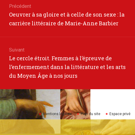
de
Précédent
Article
Oeuvrer à sa gloire et à celle de son sexe : la
l’article
précédent
carrière littéraire de Marie-Anne Barbier
Suivant
Article
Le cercle étroit. Femmes à l’épreuve de
suivant
l’enfermement dans la littérature et les arts
:
du Moyen Âge à nos jours
Mentions légales
Plan du site
Espace privé