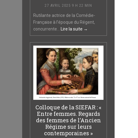
27 AVRIL 2025 9 H 22 MIN
Rutilante actrice de la Comédie-
Française à l’époque du Régent,
concurrente...
Lire la suite →
Colloque de la SIEFAR : «
Entre femmes. Regards
des femmes de l’Ancien
Régime sur leurs
contemporaines »