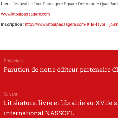
Lieu
: Festival La Tour Passagère Square Delfosse – Quai Ram
www.latourpassagere.com
Inscription
:
http://www.latourpassagere.com/#!le-favori—jou
gation
Précédent
Article
Parution de notre éditeur partenaire C
cle
précédent
Suivant
Article
Littérature, livre et librairie au XVIIe 
suivant
international NASSCFL
: