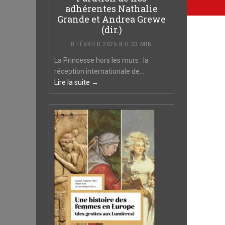
adhérentes Nathalie
Grande et Andrea Grewe
(dir.)
8 FÉVRIER 2025 8 H 33 MIN
La Princesse hors les murs : la
réception internationale de...
Lire la suite →