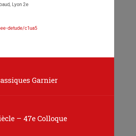
baud, Lyon 2e
rnee-detude/c1ua5
lassiques Garnier
siècle – 47e Colloque