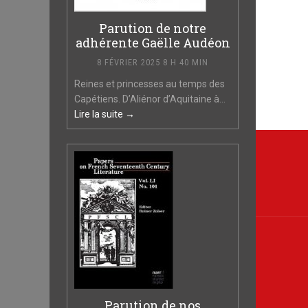
Parution de notre
adhérente Gaëlle Audéon
8 FÉVRIER 2025 8 H 40 MIN
Reines et princesses au temps des
Capétiens. D’Aliénor d’Aquitaine à...
Lire la suite →
Navi
de
l’arti
Parution de nos