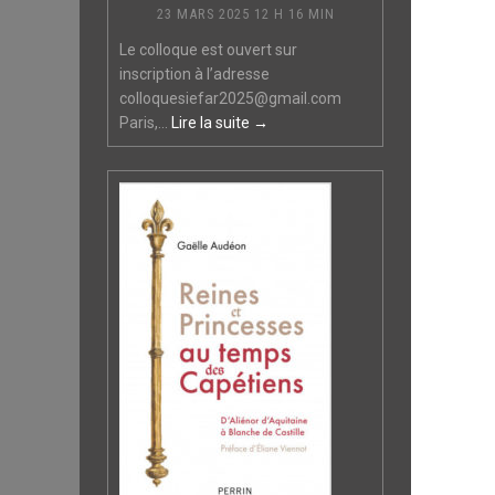
23 MARS 2025 12 H 16 MIN
Le colloque est ouvert sur
inscription à l’adresse
colloquesiefar2025@gmail.com
Paris,...
Lire la suite →