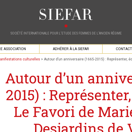
SOCIÉTÉ INTERNATIONALE POUR L'ETUDE DES FEMMES DE L'ANCIEN RÉGIME
E ASSOCIATION
ADHÉRER À LA SIEFAR
CONTACT
anifestations culturelles
>
Autour d’un anniversaire (1665-2015) : Représenter, édi
Autour d’un annive
2015) : Représenter, 
Le Favori de Mari
Desjardins de 