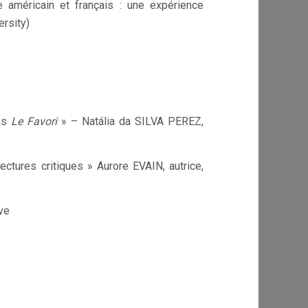
 américain et français : une expérience
rsity)
ns
Le Favori
» – Natália da SILVA PEREZ,
lectures critiques » Aurore EVAIN, autrice,
ve