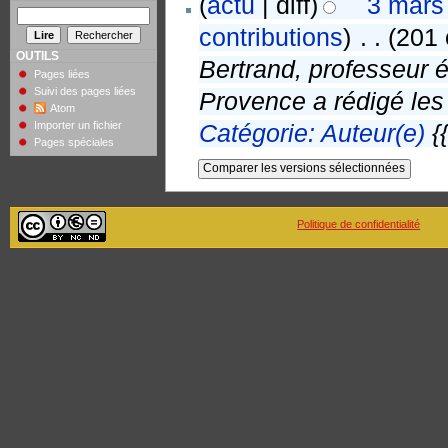
(
actu
| diff)
3 mars
contributions
)
‎
. .
(201 
OUTILS
Bertrand, professeur é
Pages liées
Suivi des pages liées
Provence a rédigé les
Atom
Importer un fichier
Catégorie: Auteur(e)
{
Pages spéciales
Politique de confidentialité