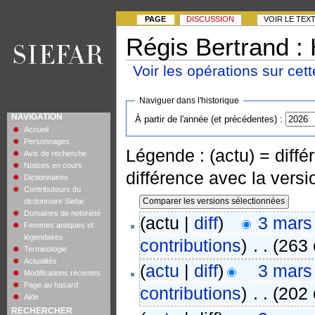
PAGE
DISCUSSION
VOIR LE TEX
Régis Bertrand : 
Voir les opérations sur cet
Naviguer dans l'historique
NAVIGATION
À partir de l'année (et précédentes) :
Accueil
Personnages
Légende : (actu) = différ
Avis de recherche
Notices en cours
différence avec la vers
Dictionnaires
Contributeurs du
dictionnaire Siefar
Domaines de notoriété
(actu |
diff
)
3 mars
Femmes antiques et
légendaires
contributions
)
‎
. .
(263 
Terminologie
Actualités
(
actu
|
diff
)
3 mars
Modifications récentes
Page au hasard
contributions
)
‎
. .
(202 
Aide
RECHERCHER