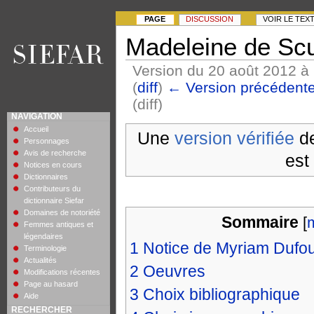
PAGE
DISCUSSION
VOIR LE TEX
Madeleine de Sc
Version du 20 août 2012 à
(
diff
)
← Version précédent
(diff)
NAVIGATION
Accueil
Une
version vérifiée
de
Personnages
Avis de recherche
est
Notices en cours
Dictionnaires
Contributeurs du
dictionnaire Siefar
Domaines de notoriété
Sommaire
[
Femmes antiques et
légendaires
1
Notice de Myriam Dufou
Terminologie
Actualités
2
Oeuvres
Modifications récentes
Page au hasard
3
Choix bibliographique
Aide
RECHERCHER