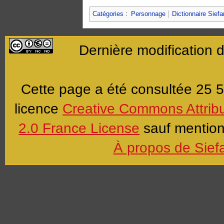
Catégories
:
Personnage
Dictionnaire Siefa
Dernière modification 
Cette page a été consultée 25 5
licence
Creative Commons Attrib
2.0 France License
sauf mention 
À propos de Sief