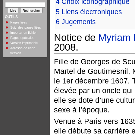
4
Choix iconographique
5
Liens électroniques
OUTILS
6
Jugements
Pages liées
Suivi des pages liées
Importer un fichier
Notice de
Myriam 
Pages spéciales
Version imprimable
2008.
Adresse de cette
version
Fille de Georges de Scu
Martel de Goutimesnil,
le 1er décembre 1607. T
élevée par un oncle qui 
elle se dote d’une cult
sexe à l’époque.
Venue à Paris vers 1635
elle débute sa carrière