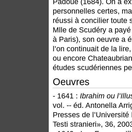
Padoue (1684). On a exa
personnelles certes, ma
réussi à concilier toute
Mlle de Scudéry a payé l
à Paris), son oeuvre a 
l’on continuait de la l
ou encore Chateaubrian
études scudériennes pe
Oeuvres
- 1641 :
Ibrahim ou l’Ill
vol. -- éd. Antonella Ar
Presses de l’Université 
Testi stranieri», 36, 2003