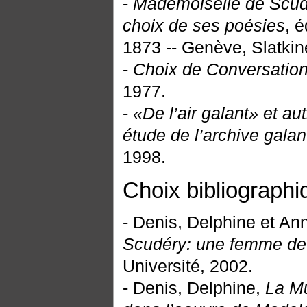
-
Mademoiselle de Scudé
choix de ses poésies
, 
1873 -- Genève, Slatkin
-
Choix de Conversatio
1977.
-
«De l’air galant» et a
étude de l’archive galan
1998.
Choix bibliographi
- Denis, Delphine et Ann
Scudéry: une femme de l
Université, 2002.
- Denis, Delphine,
La Mu