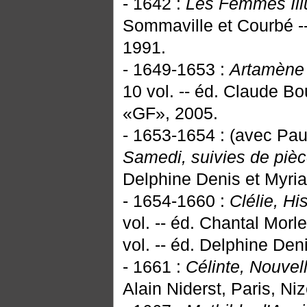
- 1642 :
Les Femmes Ill
Sommaville et Courbé -
1991.
- 1649-1653 :
Artamène 
10 vol. -- éd. Claude B
«GF», 2005.
- 1653-1654 : (avec Paul
Samedi, suivies de piè
Delphine Denis et Myri
- 1654-1660 :
Clélie, Hi
vol. -- éd. Chantal Mor
vol. -- éd. Delphine Den
- 1661 :
Célinte, Nouvel
Alain Niderst, Paris, Niz