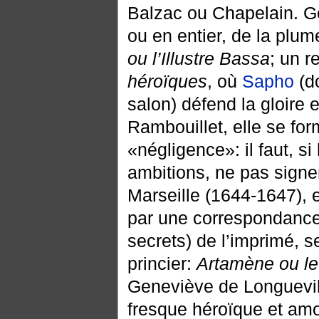
Balzac ou Chapelain. Ge
ou en entier, de la plu
ou l’Illustre Bassa
; un r
héroïques
, où
Sapho
(d
salon) défend la gloire e
Rambouillet, elle se for
«négligence»: il faut, si
ambitions, ne pas signer
Marseille (1644-1647), 
par une correspondance 
secrets) de l’imprimé, se
princier:
Artamène ou le
Geneviève de Longuevill
fresque héroïque et am