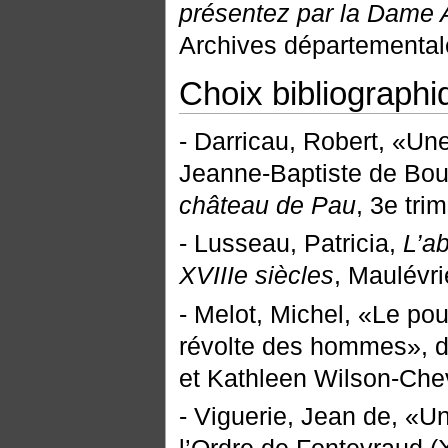
présentez par la Dame 
Archives départemental
Choix bibliographi
- Darricau, Robert, «Une
Jeanne-Baptiste de Bo
château de Pau
, 3e tri
- Lusseau, Patricia,
L’a
XVIIIe siècles
, Maulévri
- Melot, Michel, «Le po
révolte des hommes», 
et Kathleen Wilson-Chev
- Viguerie, Jean de, «