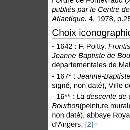
l’Ordre de Fontevraud (
publiés par le Centre de
Atlantique
, 4, 1978, p.2
Choix iconographi
- 1642 : F. Poitty,
Fronti
Jeanne-Baptiste de Bo
départementales de Mai
- 167* :
Jeanne-Baptist
signé, non daté), Ville 
- 16** :
La descente de 
Bourbon
(peinture murale
non daté), abbaye Roya
d’Angers,
[2]