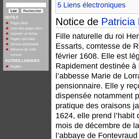
5
Liens électroniques
OUTILS
Notice de
Patricia
Pages liées
Suivi des pages liées
Importer un fichier
Fille naturelle du roi He
Pages spéciales
Essarts, comtesse de Ro
Version imprimable
Adresse de cette
février 1608. Elle est lé
version
AUTRES LANGUES
Rapidement destinée à la
English
l’abbesse Marie de Lorr
pensionnaire. Elle y reço
dispensée notamment pa
pratique des oraisons ja
1624, elle prend l’habit
mois de décembre de la
l’abbaye de Fontevraud 