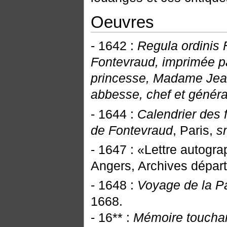
Oeuvres
- 1642 :
Regula ordinis F
Fontevraud, imprimée par
princesse, Madame Jeann
abbesse, chef et général
- 1644 :
Calendrier des f
de Fontevraud
, Paris,
s
- 1647 : «Lettre autogr
Angers, Archives dépar
- 1648 :
Voyage de la P
1668.
- 16** :
Mémoire touchant