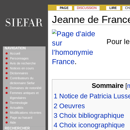
PAGE
DISCUSSION
LIRE
CH
Jeanne de Franc
Pour le
NAVIGATION
Accueil
Personnages
France
.
Avis de recherche
Notices en cours
Dictionnaires
Contributeurs du
dictionnaire Siefar
Sommaire
[
Domaines de notoriété
Femmes antiques et
1
Notice de Patricia Luss
légendaires
Terminologie
2
Oeuvres
Actualités
Modifications récentes
3
Choix bibliographique
Page au hasard
Aide
4
Choix iconographique
RECHERCHER